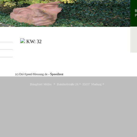
B
P
Speedtest
(c) Dsl-Speed-Messung.de -
Bringfried Müller
* Bahnhofstraße 24 *
35037 Marburg *