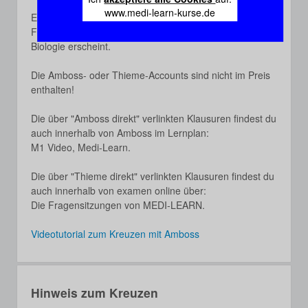
www.medi-learn-kurse.de
Es werden keine Fragen ausgelassen, weil dieselbe
Frage über Amboss in Biochemie und bei Thieme in
Biologie erscheint.
Die Amboss- oder Thieme-Accounts sind nicht im Preis
enthalten!
Die über "Amboss direkt" verlinkten Klausuren findest du
auch innerhalb von Amboss im Lernplan:
M1 Video, Medi-Learn.
Die über "Thieme direkt" verlinkten Klausuren findest du
auch innerhalb von examen online über:
Die Fragensitzungen von MEDI-LEARN.
Videotutorial zum Kreuzen mit Amboss
Hinweis zum Kreuzen