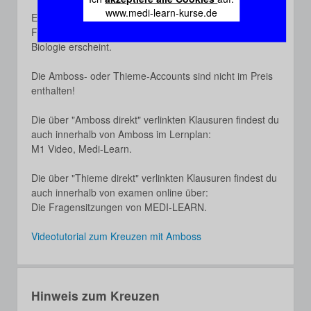
www.medi-learn-kurse.de
Es werden keine Fragen ausgelassen, weil dieselbe
Frage über Amboss in Biochemie und bei Thieme in
Biologie erscheint.
Die Amboss- oder Thieme-Accounts sind nicht im Preis
enthalten!
Die über "Amboss direkt" verlinkten Klausuren findest du
auch innerhalb von Amboss im Lernplan:
M1 Video, Medi-Learn.
Die über "Thieme direkt" verlinkten Klausuren findest du
auch innerhalb von examen online über:
Die Fragensitzungen von MEDI-LEARN.
Videotutorial zum Kreuzen mit Amboss
Hinweis zum Kreuzen