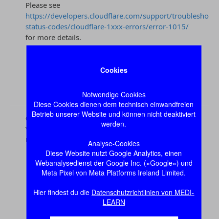
Cookies
Notwendige Cookies
Diese Cookies dienen dem technisch einwandfreien
Betrieb unserer Website und können nicht deaktiviert
werden.
Analyse-Cookies
Diese Website nutzt Google Analytics, einen
Webanalysedienst der Google Inc. («Google») und
Meta Pixel von Meta Platforms Ireland Limited.
Hier findest du die
Datenschutzrichtlinien von MEDI-
LEARN