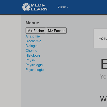
Zurück
Menue
M1-Fächer
M2-Fächer
Anatomie
For
Biochemie
Biologie
Chemie
Histologie
Physik
Physiologie
Psychologie