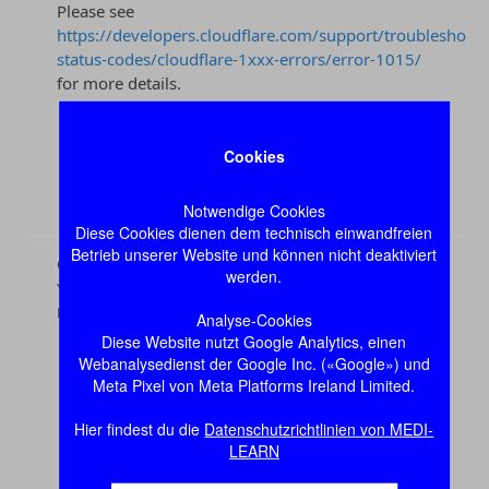
Cookies
Notwendige Cookies
Diese Cookies dienen dem technisch einwandfreien
Betrieb unserer Website und können nicht deaktiviert
werden.
Analyse-Cookies
Diese Website nutzt Google Analytics, einen
Webanalysedienst der Google Inc. («Google») und
Meta Pixel von Meta Platforms Ireland Limited.
Hier findest du die
Datenschutzrichtlinien von MEDI-
LEARN