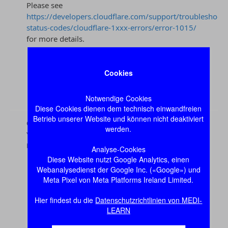
Cookies
Notwendige Cookies
Diese Cookies dienen dem technisch einwandfreien
Betrieb unserer Website und können nicht deaktiviert
werden.
Analyse-Cookies
Diese Website nutzt Google Analytics, einen
Webanalysedienst der Google Inc. («Google») und
Meta Pixel von Meta Platforms Ireland Limited.
Hier findest du die
Datenschutzrichtlinien von MEDI-
LEARN