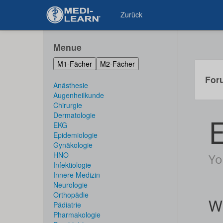
Zurück
Menue
M1-Fächer
M2-Fächer
For
Anästhesie
Augenheilkunde
Chirurgie
Dermatologie
EKG
Epidemiologie
Gynäkologie
HNO
Infektiologie
Innere Medizin
Neurologie
Orthopädie
Pädiatrie
Pharmakologie