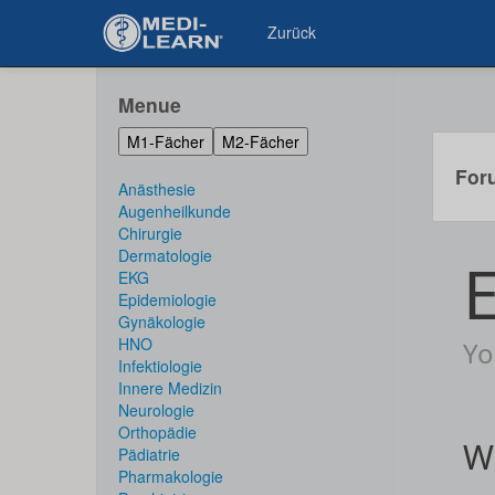
Zurück
Menue
M1-Fächer
M2-Fächer
For
Anästhesie
Augenheilkunde
Chirurgie
Dermatologie
EKG
Epidemiologie
Gynäkologie
HNO
Infektiologie
Innere Medizin
Neurologie
Orthopädie
Pädiatrie
Pharmakologie