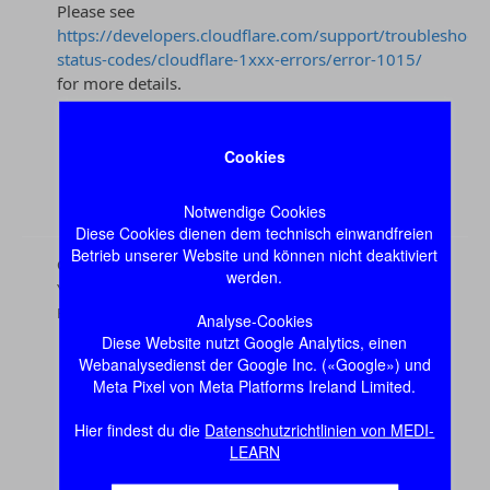
Cookies
Notwendige Cookies
Diese Cookies dienen dem technisch einwandfreien
Betrieb unserer Website und können nicht deaktiviert
werden.
Analyse-Cookies
Diese Website nutzt Google Analytics, einen
Webanalysedienst der Google Inc. («Google») und
Meta Pixel von Meta Platforms Ireland Limited.
Hier findest du die
Datenschutzrichtlinien von MEDI-
LEARN