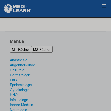
Zurück
Menue
M1-Fächer
M2-Fächer
Anästhesie
Augenheilkunde
Chirurgie
Dermatologie
EKG
Epidemiologie
Gynäkologie
HNO
Infektiologie
Innere Medizin
Neurologie