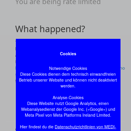
Cookies
Notwendige Cookies
Diese Cookies dienen dem technisch einwandfreien
Betrieb unserer Website und können nicht deaktiviert
werden.
Analyse-Cookies
Diese Website nutzt Google Analytics, einen
Webanalysedienst der Google Inc. («Google») und
Meta Pixel von Meta Platforms Ireland Limited.
Hier findest du die
Datenschutzrichtlinien von MEDI-