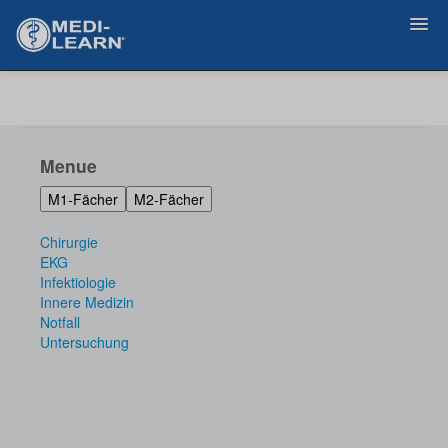
Zurück
Menue
M1-Fächer
M2-Fächer
Chirurgie
EKG
Infektiologie
Innere Medizin
Notfall
Untersuchung