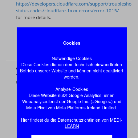
Cookies
Notwendige Cookies
Diese Cookies dienen dem technisch einwandfreien
Betrieb unserer Website und können nicht deaktiviert
werden.
Analyse-Cookies
Diese Website nutzt Google Analytics, einen
Webanalysedienst der Google Inc. («Google») und
Meta Pixel von Meta Platforms Ireland Limited.
Hier findest du die
Datenschutzrichtlinien von MEDI-
LEARN