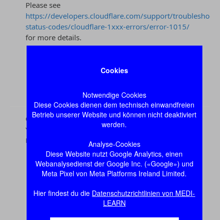
Cookies
Notwendige Cookies
Diese Cookies dienen dem technisch einwandfreien
Betrieb unserer Website und können nicht deaktiviert
werden.
Analyse-Cookies
Diese Website nutzt Google Analytics, einen
Webanalysedienst der Google Inc. («Google») und
Meta Pixel von Meta Platforms Ireland Limited.
Hier findest du die
Datenschutzrichtlinien von MEDI-
LEARN