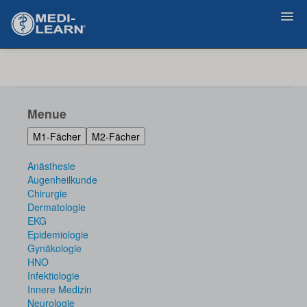
Zurück
Menue
M1-Fächer
M2-Fächer
Anästhesie
Augenheilkunde
Chirurgie
Dermatologie
EKG
Epidemiologie
Gynäkologie
HNO
Infektiologie
Innere Medizin
Neurologie