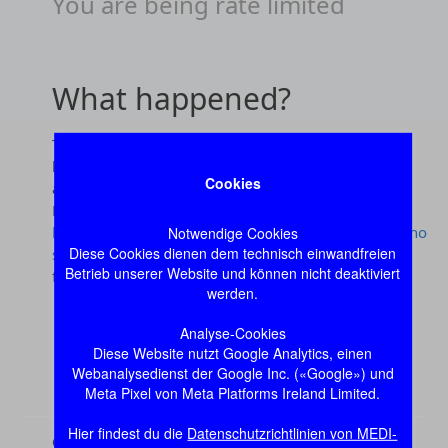
Cookies
Notwendige Cookies
Diese Cookies dienen dem technisch einwandfreien
Betrieb unserer Website und können nicht deaktiviert
werden.
Analyse-Cookies
Diese Website nutzt Google Analytics, einen
Webanalysedienst der Google Inc. («Google») und
Meta Pixel von Meta Platforms Ireland Limited.
Hier findest du die
Datenschutzrichtlinien von MEDI-