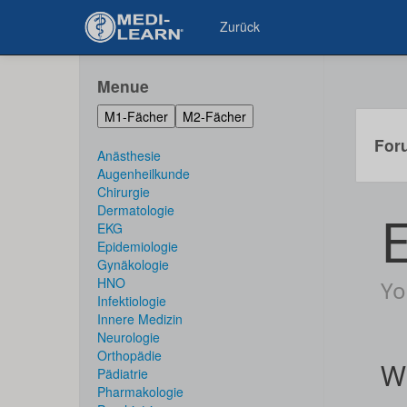
Zurück
Menue
M1-Fächer
M2-Fächer
For
Anästhesie
Augenheilkunde
Chirurgie
Dermatologie
EKG
Epidemiologie
Gynäkologie
HNO
Infektiologie
Innere Medizin
Neurologie
Orthopädie
Pädiatrie
Pharmakologie