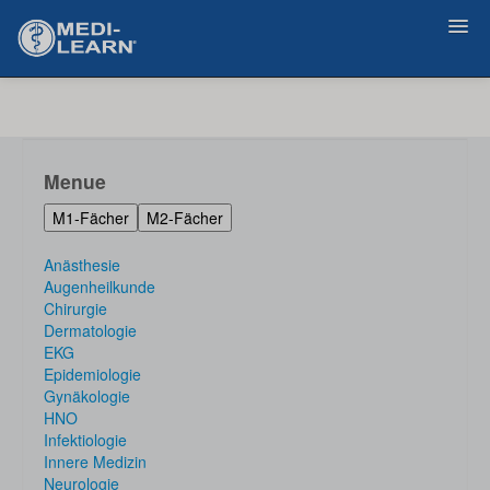
Zurück
Menue
M1-Fächer
M2-Fächer
Anästhesie
Augenheilkunde
Chirurgie
Dermatologie
EKG
Epidemiologie
Gynäkologie
HNO
Infektiologie
Innere Medizin
Neurologie