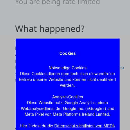
Cookies
Notwendige Cookies
Diese Cookies dienen dem technisch einwandfreien
Betrieb unserer Website und können nicht deaktiviert
werden.
Analyse-Cookies
Diese Website nutzt Google Analytics, einen
Webanalysedienst der Google Inc. («Google») und
Meta Pixel von Meta Platforms Ireland Limited.
Hier findest du die
Datenschutzrichtlinien von MEDI-