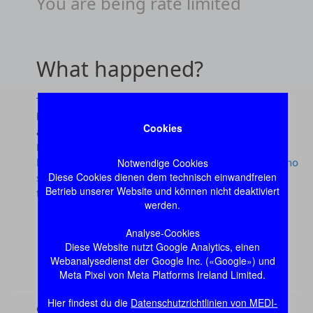
Cookies
Notwendige Cookies
Diese Cookies dienen dem technisch einwandfreien
Betrieb unserer Website und können nicht deaktiviert
werden.
Analyse-Cookies
Diese Website nutzt Google Analytics, einen
Webanalysedienst der Google Inc. («Google») und
Meta Pixel von Meta Platforms Ireland Limited.
Hier findest du die
Datenschutzrichtlinien von MEDI-