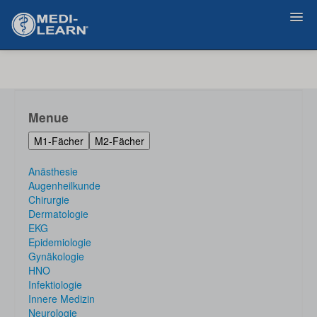
Zurück
Menue
M1-Fächer
M2-Fächer
Anästhesie
Augenheilkunde
Chirurgie
Dermatologie
EKG
Epidemiologie
Gynäkologie
HNO
Infektiologie
Innere Medizin
Neurologie