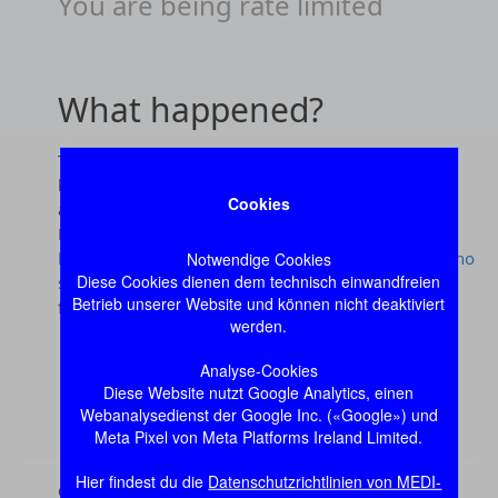
Cookies
Notwendige Cookies
Diese Cookies dienen dem technisch einwandfreien
Betrieb unserer Website und können nicht deaktiviert
werden.
Analyse-Cookies
Diese Website nutzt Google Analytics, einen
Webanalysedienst der Google Inc. («Google») und
Meta Pixel von Meta Platforms Ireland Limited.
Hier findest du die
Datenschutzrichtlinien von MEDI-