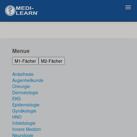
Zurück
Menue
M1-Fächer
M2-Fächer
Anästhesie
Augenheilkunde
Chirurgie
Dermatologie
EKG
Epidemiologie
Gynäkologie
HNO
Infektiologie
Innere Medizin
Neurologie