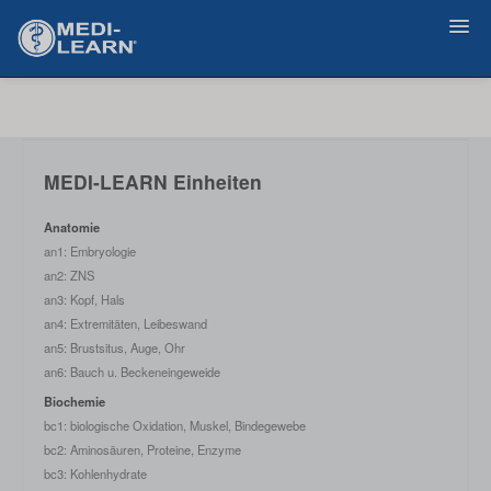
Zurück
MEDI-LEARN Einheiten
Anatomie
an1: Embryologie
an2: ZNS
an3: Kopf, Hals
an4: Extremitäten, Leibeswand
an5: Brustsitus, Auge, Ohr
an6: Bauch u. Beckeneingeweide
Biochemie
bc1: biologische Oxidation, Muskel, Bindegewebe
bc2: Aminosäuren, Proteine, Enzyme
bc3: Kohlenhydrate