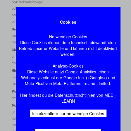
bc4: Molekularbiologie
bc5: Stoffwechselregulation, Vitamine, Hormone
bc6: Immunologie, Blut
bc7: Nahrung, Fette, Verdauung, Leber
Cookies
Biologie
bio1: Genetik, Zytologie I
Notwendige Cookies
Diese Cookies dienen dem technisch einwandfreien
bio2: Zytologie II, Mikrobiologie
Betrieb unserer Website und können nicht deaktiviert
Chemie
werden.
ch1: anorganische Chemie
ch2: organische Chemie
Analyse-Cookies
Histologie
Diese Website nutzt Google Analytics, einen
Webanalysedienst der Google Inc. («Google») und
his1: allgemeine Histologie
Meta Pixel von Meta Platforms Ireland Limited.
his2: spezielle Histologie
Physik
Hier findest du die
Datenschutzrichtlinien von MEDI-
ph: Physik
LEARN
Physiologie
pl1: Allg. Physiologie, Niere
Ich akzeptiere nur notwendige Cookies
pl2: Hormone, Ernährung, Energiehaushalt, ZNS, Leistung
pl3: Neuro- und Sinnesphysiologie