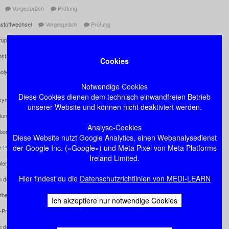
Vorgespräch
Prüfung
nstoffwechsel
Vorgespräch
Prüfung
gruppen
Vorgespräch
Prüfung
tase (Blutstillung und Blutgerinnung)
Vorgespräch
Prüfung
Cookies
nolyse
Vorgespräch
Prüfung
Notwendige Cookies
Diese Cookies dienen dem technisch einwandfreien Betrieb
system
unserer Website und können nicht deaktiviert werden.
eilung und Organe
Vorgespräch
Prüfung
Analyse-Cookies
borene Immunmechanismen
Vorgespräch
Prüfung
Diese Website nutzt Google Analytics, einen Webanalysedienst
der Google Inc. («Google») und Meta Pixel von Meta Platforms
e-Phase-Proteine
Vorgespräch
Prüfung
Ireland Limited.
lementsystem
Vorgespräch
Prüfung
Hier findest du die
Datenschutzrichtlinien von MEDI-LEARN
en des angeborenen Immunsystems
Vorgespräch
Prüfung
rbene Immunmechanismen
Vorgespräch
Prüfung
Ich akzeptiere nur notwendige Cookies
Proteine
Vorgespräch
Prüfung
en des erworbenen Immunsystems
Vorgespräch
Prüfung