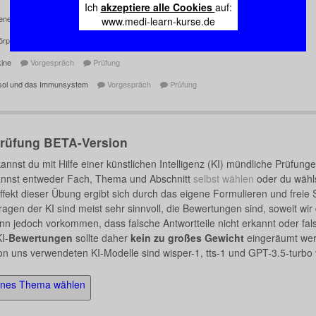
Ich
akzeptiere alle Cookies
auf:
gene
Vorgespräch
Prüfung
www.medi-learn-kurse.de
körper
Vorgespräch
Prüfung
kine
Vorgespräch
Prüfung
isol und das Immunsystem
Vorgespräch
Prüfung
Prüfung BETA-Version
kannst du mit Hilfe einer künstlichen Intelligenz (KI) mündliche Prüfung
nnst entweder Fach, Thema und Abschnitt
selbst wählen
oder du wähl
ffekt dieser Übung ergibt sich durch das eigene Formulieren und freie
ragen der KI sind meist sehr sinnvoll, die Bewertungen sind, soweit wir 
nn jedoch vorkommen, dass falsche Antwortteile nicht erkannt oder fals
I-
Bewertungen
sollte daher
kein zu großes Gewicht
eingeräumt wer
on uns verwendeten KI-Modelle sind wisper-1, tts-1 und GPT-3.5-turbo
enes Thema wählen