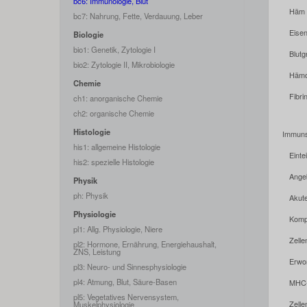
bc6: Immunologie, Blut
Häm
bc7: Nahrung, Fette, Verdauung, Leber
Eise
Biologie
bio1: Genetik, Zytologie I
Blut
bio2: Zytologie II, Mikrobiologie
Hämos
Chemie
Fibri
ch1: anorganische Chemie
ch2: organische Chemie
Histologie
Immun
his1: allgemeine Histologie
Eint
his2: spezielle Histologie
Ange
Physik
ph: Physik
Akut
Physiologie
Komp
pl1: Allg. Physiologie, Niere
Zell
pl2: Hormone, Ernährung, Energiehaushalt,
ZNS, Leistung
Erwo
pl3: Neuro- und Sinnesphysiologie
pl4: Atmung, Blut, Säure-Basen
MHC-
pl5: Vegetatives Nervensystem,
Zell
Muskelphysiologie