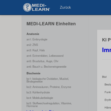
Zurück
MEDI-LEARN Einheiten
Anatomie
KI 
an1: Embryologie
an2: ZNS
Im
an3: Kopf, Hals
an4: Extremitäten, Leibeswand
an5: Brustsitus, Auge, Ohr
an6: Bauch u. Beckeneingeweide
Biochemie
Blut
bc1: biologische Oxidation, Muskel,
Bindegewebe
Besta
bc2: Aminosäuren, Proteine, Enzyme
Funk
bc3: Kohlenhydrate
bc4: Molekularbiologie
Eryt
bc5: Stoffwechselregulation, Vitamine,
Hormone
Hämo