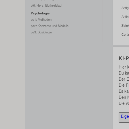
pl6: Herz, Blutkreislauf
Anti
Psychologie
Anti
ps1: Methoden
Zyto
ps2: Konzepte und Modelle
ps3: Soziologie
Cort
KI-
Hier 
Du ka
Der E
Die F
Es ka
Den K
Die v
Eig