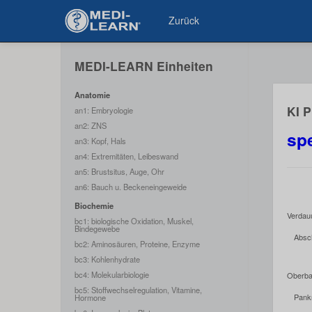
Zurück
MEDI-LEARN Einheiten
Anatomie
KI 
an1: Embryologie
an2: ZNS
spe
an3: Kopf, Hals
an4: Extremitäten, Leibeswand
an5: Brustsitus, Auge, Ohr
an6: Bauch u. Beckeneingeweide
Biochemie
Verdau
bc1: biologische Oxidation, Muskel,
Bindegewebe
Absc
bc2: Aminosäuren, Proteine, Enzyme
bc3: Kohlenhydrate
bc4: Molekularbiologie
Oberba
bc5: Stoffwechselregulation, Vitamine,
Pank
Hormone