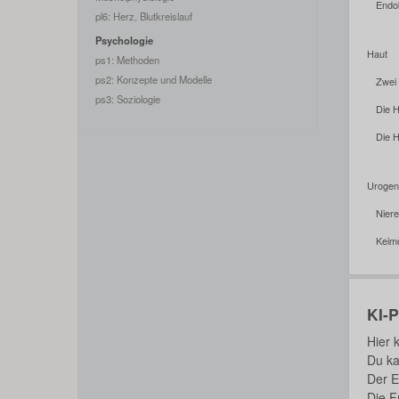
Endo
pl6: Herz, Blutkreislauf
Psychologie
Haut
ps1: Methoden
ps2: Konzepte und Modelle
Zwei
ps3: Soziologie
Die H
Die 
Urogeni
Nier
Keim
KI-
Hier 
Du ka
Der E
Die F