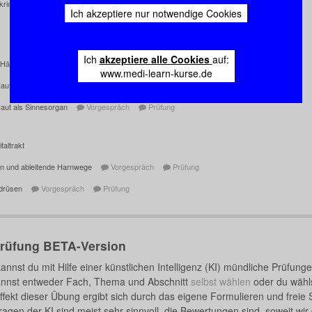
krine Drüsen
Vorgespräch
Prüfung
Ich akzeptiere nur notwendige Cookies
Ich
akzeptiere alle Cookies
auf:
 Häute
Vorgespräch
Prüfung
www.medi-learn-kurse.de
aut als Barriere
Vorgespräch
Prüfung
Haut als Sinnesorgan
Vorgespräch
Prüfung
taltrakt
en und ableitende Harnwege
Vorgespräch
Prüfung
drüsen
Vorgespräch
Prüfung
Prüfung BETA-Version
kannst du mit Hilfe einer künstlichen Intelligenz (KI) mündliche Prüfung
nnst entweder Fach, Thema und Abschnitt
selbst wählen
oder du wähl
ffekt dieser Übung ergibt sich durch das eigene Formulieren und freie
ragen der KI sind meist sehr sinnvoll, die Bewertungen sind, soweit wir 