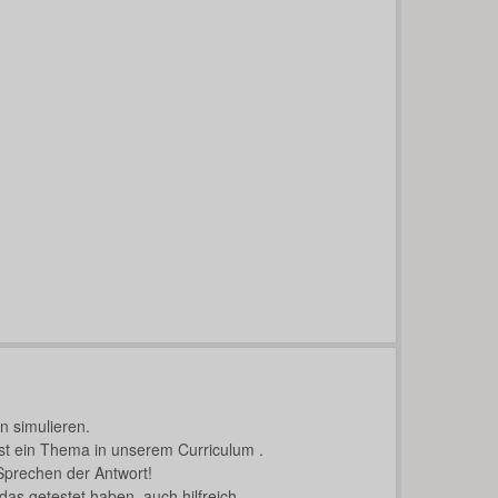
en simulieren.
st ein Thema in unserem Curriculum .
 Sprechen der Antwort!
das getestet haben, auch hilfreich.