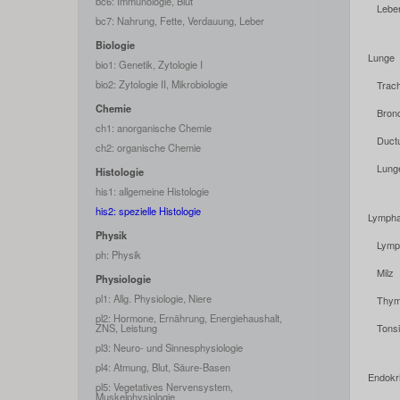
bc6: Immunologie, Blut
Lebe
bc7: Nahrung, Fette, Verdauung, Leber
Biologie
Lunge
bio1: Genetik, Zytologie I
bio2: Zytologie II, Mikrobiologie
Trac
Chemie
Bron
ch1: anorganische Chemie
Ductu
ch2: organische Chemie
Lung
Histologie
his1: allgemeine Histologie
his2: spezielle Histologie
Lympha
Physik
Lymp
ph: Physik
Milz
Physiologie
pl1: Allg. Physiologie, Niere
Thy
pl2: Hormone, Ernährung, Energiehaushalt,
ZNS, Leistung
Tonsi
pl3: Neuro- und Sinnesphysiologie
pl4: Atmung, Blut, Säure-Basen
Endokr
pl5: Vegetatives Nervensystem,
Muskelphysiologie