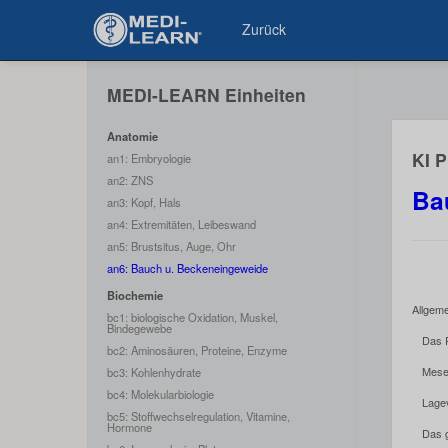
Zurück
MEDI-LEARN Einheiten
Anatomie
KI 
an1: Embryologie
an2: ZNS
Ba
an3: Kopf, Hals
an4: Extremitäten, Leibeswand
an5: Brustsitus, Auge, Ohr
an6: Bauch u. Beckeneingeweide
Biochemie
Allgem
bc1: biologische Oxidation, Muskel,
Bindegewebe
Das 
bc2: Aminosäuren, Proteine, Enzyme
Mese
bc3: Kohlenhydrate
bc4: Molekularbiologie
Lage
bc5: Stoffwechselregulation, Vitamine,
Hormone
Das 