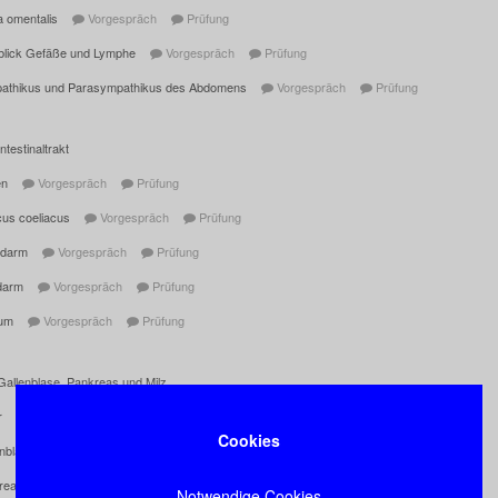
a omentalis
Vorgespräch
Prüfung
blick Gefäße und Lymphe
Vorgespräch
Prüfung
athikus und Parasympathikus des Abdomens
Vorgespräch
Prüfung
ntestinaltrakt
en
Vorgespräch
Prüfung
cus coeliacus
Vorgespräch
Prüfung
ndarm
Vorgespräch
Prüfung
darm
Vorgespräch
Prüfung
tum
Vorgespräch
Prüfung
Gallenblase, Pankreas und Milz
r
Vorgespräch
Prüfung
Cookies
enblase
Vorgespräch
Prüfung
reas
Vorgespräch
Prüfung
Notwendige Cookies