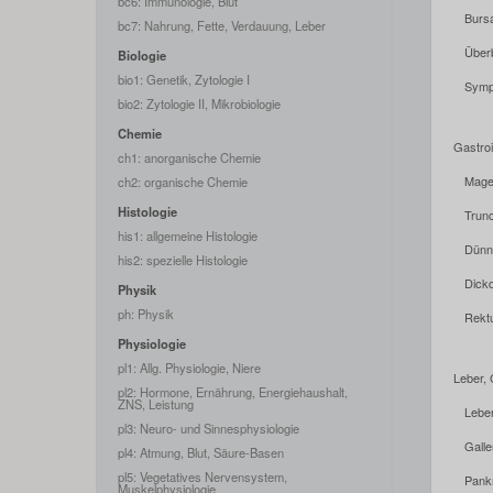
bc6: Immunologie, Blut
Burs
bc7: Nahrung, Fette, Verdauung, Leber
Über
Biologie
bio1: Genetik, Zytologie I
Symp
bio2: Zytologie II, Mikrobiologie
Chemie
Gastroi
ch1: anorganische Chemie
Mag
ch2: organische Chemie
Histologie
Trun
his1: allgemeine Histologie
Dün
his2: spezielle Histologie
Dick
Physik
ph: Physik
Rek
Physiologie
pl1: Allg. Physiologie, Niere
Leber, 
pl2: Hormone, Ernährung, Energiehaushalt,
ZNS, Leistung
Lebe
pl3: Neuro- und Sinnesphysiologie
Gall
pl4: Atmung, Blut, Säure-Basen
pl5: Vegetatives Nervensystem,
Pank
Muskelphysiologie