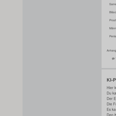
Same
Bläs
Pros
Männ
Peni
Anhan
KI-
Hier 
Du ka
Der E
Die F
Es ka
Den K