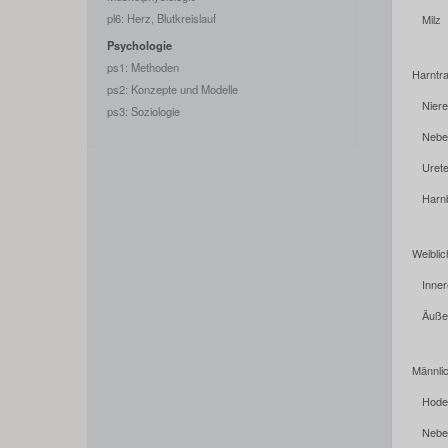
pl6: Herz, Blutkreislauf
Milz
Psychologie
ps1: Methoden
Harntr
ps2: Konzepte und Modelle
Nier
ps3: Soziologie
Nebe
Uret
Harn
Weibli
Inne
Äuße
Männli
Hod
Nebe