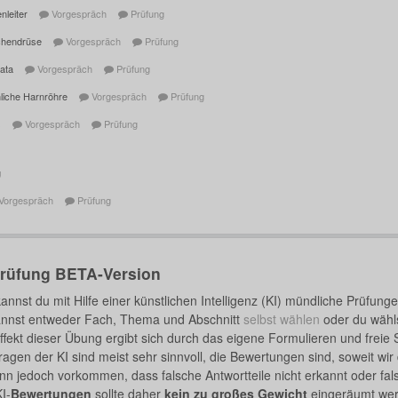
nleiter
Vorgespräch
Prüfung
chendrüse
Vorgespräch
Prüfung
tata
Vorgespräch
Prüfung
liche Harnröhre
Vorgespräch
Prüfung
s
Vorgespräch
Prüfung
g
Vorgespräch
Prüfung
Prüfung BETA-Version
kannst du mit Hilfe einer künstlichen Intelligenz (KI) mündliche Prüfung
nnst entweder Fach, Thema und Abschnitt
selbst wählen
oder du wähl
ffekt dieser Übung ergibt sich durch das eigene Formulieren und freie
ragen der KI sind meist sehr sinnvoll, die Bewertungen sind, soweit wir 
nn jedoch vorkommen, dass falsche Antwortteile nicht erkannt oder fals
I-
Bewertungen
sollte daher
kein zu großes Gewicht
eingeräumt wer