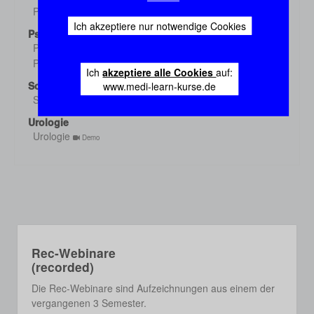
Pharmakologie 3
Demo
Ich akzeptiere nur notwendige Cookies
Psychiatrie
Psychiatrie 1
Demo
Psychiatrie 2
Demo
Ich
akzeptiere alle Cookies
auf:
Sozialmed./Epidem.
www.medi-learn-kurse.de
Sozialmed./Epidem.
Demo
Urologie
Urologie
Demo
Rec-Webinare
(recorded)
Die Rec-Webinare sind Aufzeichnungen aus einem der
vergangenen 3 Semester.