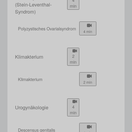
(Stein-Leventhal-
min
Syndrom)
Polyzystisches Ovarialsyndrom
4 min
Klimakterium
2
min
Klimakterium
2 min
Urogynäkologie
4
min
Descensus genitalis