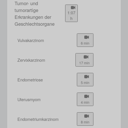
Tumor- und
tumorartige
1:07
Erkrankungen der
h
Geschlechtsorgane
Vulvakarzinom
6 min
Zervixkarzinom
17 min
Endometriose
5 min
Uterusmyom
4 min
Endometriumkarzinom
8 min