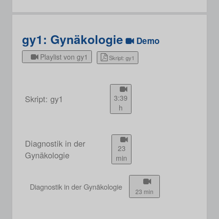
gy1: Gynäkologie
Demo
Playlist von gy1
Skript: gy1
Skript: gy1
3:39
h
Diagnostik in der
23
Gynäkologie
min
Diagnostik in der Gynäkologie
23 min