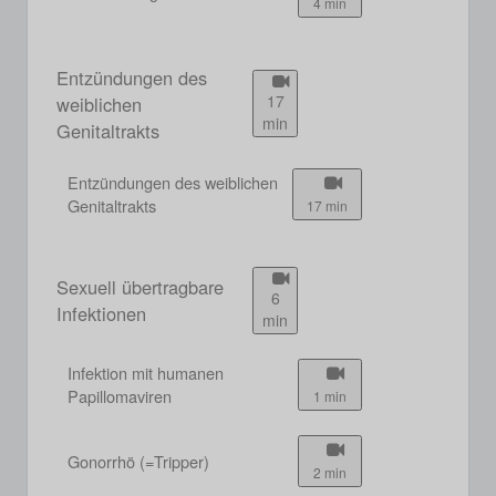
4 min
Entzündungen des
17
weiblichen
min
Genitaltrakts
Entzündungen des weiblichen
Genitaltrakts
17 min
Sexuell übertragbare
6
Infektionen
min
Infektion mit humanen
Papillomaviren
1 min
Gonorrhö (=Tripper)
2 min