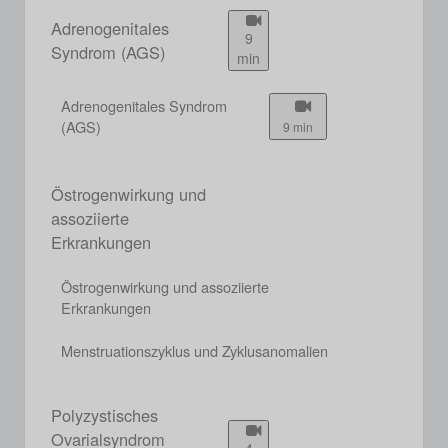
Adrenogenitales
9
Syndrom (AGS)
min
Adrenogenitales Syndrom
(AGS)
9 min
Östrogenwirkung und
assoziierte
Erkrankungen
Östrogenwirkung und assoziierte
Erkrankungen
Menstruationszyklus und Zyklusanomalien
Polyzystisches
Ovarialsyndrom
4