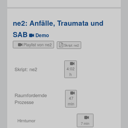
ne2: Anfälle, Traumata und
SAB
Demo
Playlist von ne2
Skript: ne2
Skript: ne2
4:02
h
Raumfordernde
47
Prozesse
min
Hirntumor
7 min