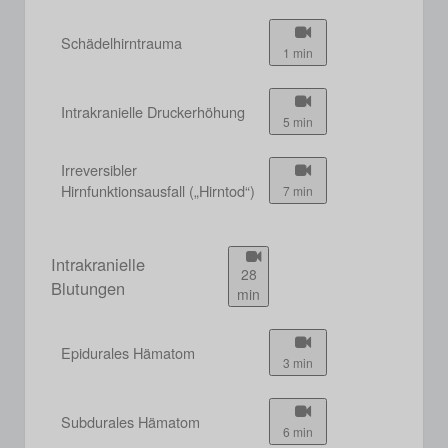
Schädelhirntrauma
1 min
Intrakranielle Druckerhöhung
5 min
Irreversibler
Hirnfunktionsausfall („Hirntod“)
7 min
Intrakranielle
28
Blutungen
min
Epidurales Hämatom
3 min
Subdurales Hämatom
6 min