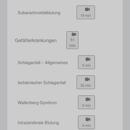
Subarachnoidalblutung
19 min
Gefäßerkrankungen
51
min
Schlaganfall – Allgemeines
3 min
Ischämischer Schlaganfall
35 min
Wallenberg-Syndrom
2 min
Intrazerebrale Blutung
4 min