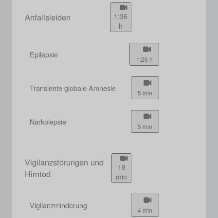
Anfallsleiden
1:36
h
Epilepsie
1:26 h
Transiente globale Amnesie
5 min
Narkolepsie
5 min
Vigilanzstörungen und
18
Hirntod
min
Vigilanzminderung
4 min