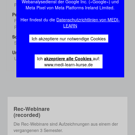
Webanalysedienst der Google Inc. («Google») und
Pharmakologie 3
Demo
Meta Pixel von Meta Platforms Ireland Limited.
Psychiatrie
Hier findest du die
Datenschutzrichtlinien von MEDI-
Psychiatrie 1
Demo
LEARN
Psychiatrie 2
Demo
Sozialmed./Epidem.
Ich akzeptiere nur notwendige Cookies
Sozialmed./Epidem.
Demo
Urologie
Ich
akzeptiere alle Cookies
auf:
Urologie
Demo
www.medi-learn-kurse.de
Rec-Webinare
(recorded)
Die Rec-Webinare sind Aufzeichnungen aus einem der
vergangenen 3 Semester.