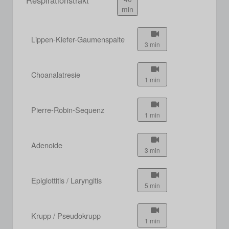
min
Lippen-Kiefer-Gaumenspalte
3 min
Choanalatresie
1 min
Pierre-Robin-Sequenz
1 min
Adenoide
3 min
Epiglottitis / Laryngitis
5 min
Krupp / Pseudokrupp
1 min