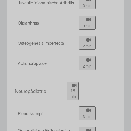
Juvenile idiopathische Arthritis
3 min
Oligarthritis
0 min
Osteogenesis imperfecta
2 min
Achondroplasie
2 min
Neuropädiatrie
18
min
Fieberkrampf
3 min
Generalisierte Epilepsien im