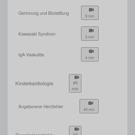
Gerinnung und Blutstillung
9 min
Kawasaki Syndrom
3 min
IgA-Vaskulitis
4 min
Kinderkardiologie
45
min
Angeborene Herzfehler
45 min
Respirationstrakt
40