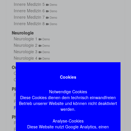
Innere Medizin 5
Demo
Innere Medizin 6
Demo
Innere Medizin 7
Demo
Innere Medizin 8
Demo
Neurologie
Neurologie 1
Demo
Neurologie 2
Demo
Neurologie 3
Demo
Neurologie 4
Demo
Orthopädie
Orthopädie 1
Demo
Cookies
Orthopädie 2
Demo
Pädiatrie
Notwendige Cookies
Pädiatrie 1
Demo
Diese Cookies dienen dem technisch einwandfreien
Pädiatrie 2
Demo
Betrieb unserer Website und können nicht deaktiviert
Pädiatrie 3
werden.
Demo
Pharmakologie
Analyse-Cookies
Pharmakologie 1
Demo
Diese Website nutzt Google Analytics, einen
Pharmakologie 2
Demo