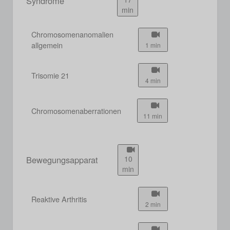
Syndrome
min
Chromosomenanomalien
allgemein
1 min
Trisomie 21
4 min
Chromosomenaberrationen
11 min
Bewegungsapparat
10
min
Reaktive Arthritis
2 min