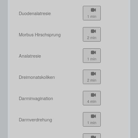
Duodenalatresie
1 min
Morbus Hirschsprung
2 min
Analatresie
1 min
Dreimonatskoliken
2 min
Darminvagination
4 min
Darmverdrehung
1 min