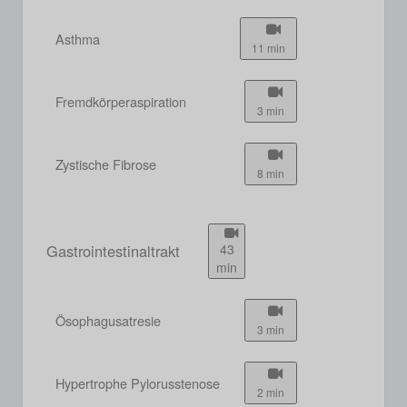
Asthma
11 min
Fremdkörperaspiration
3 min
Zystische Fibrose
8 min
Gastrointestinaltrakt
43
min
Ösophagusatresie
3 min
Hypertrophe Pylorusstenose
2 min