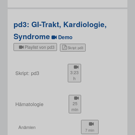
pd3: GI-Trakt, Kardiologie,
Syndrome
Demo
Playlist von pd3
Skript: pd3
Skript: pd3
3:23
h
Hämatologie
25
min
Anämien
7 min