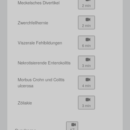
Meckelsches Divertikel
2 min
Zwerchfellhernie
2 min
Viszerale Fehlbildungen
6 min
Nekrotisierende Enterokolitis
3 min
Morbus Crohn und Colitis
ulcerosa
4 min
Zöliakie
3 min
17