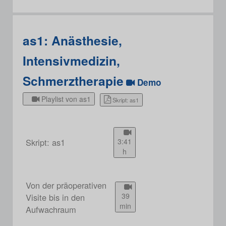
as1: Anästhesie,
Intensivmedizin,
Schmerztherapie
Demo
Playlist von as1
Skript: as1
Skript: as1
3:41
h
Von der präoperativen
39
Visite bis in den
min
Aufwachraum