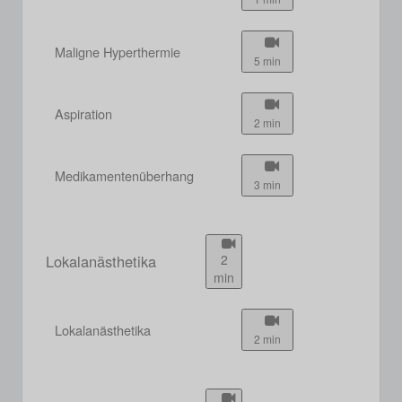
Maligne Hyperthermie
5 min
Aspiration
2 min
Medikamentenüberhang
3 min
Lokalanästhetika
2
min
Lokalanästhetika
2 min