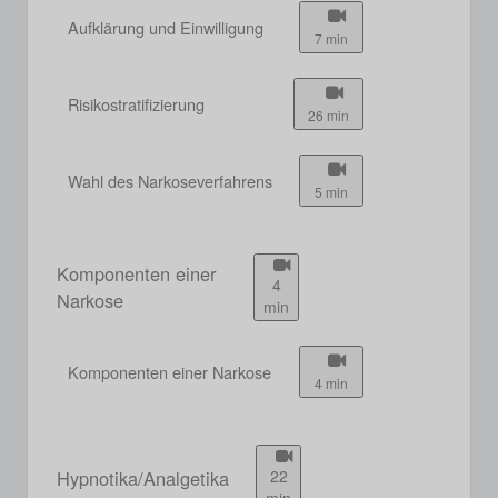
Aufklärung und Einwilligung
7 min
Risikostratifizierung
26 min
Wahl des Narkoseverfahrens
5 min
Komponenten einer
4
Narkose
min
Komponenten einer Narkose
4 min
Hypnotika/Analgetika
22
min