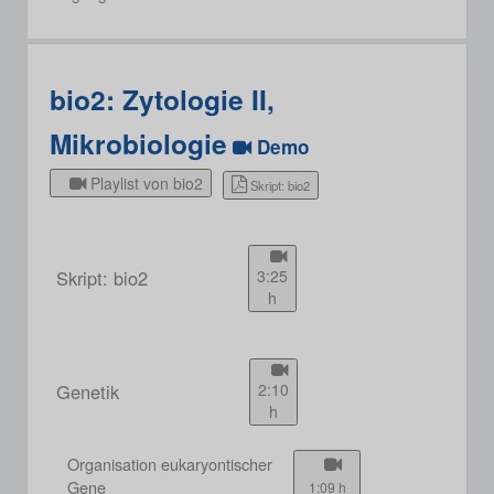
bio2: Zytologie II,
Mikrobiologie
Demo
Playlist von bio2
Skript: bio2
Skript: bio2
3:25
h
Genetik
2:10
h
Organisation eukaryontischer
Gene
1:09 h