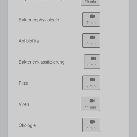
29 min
Bakterienphysiologie
7 min
Antibiotika
9 min
Bakterienklassifizierung
3 min
Pilze
7 min
Viren
11 min
Ökologie
4 min