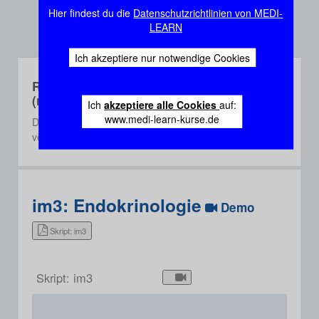
Hier findest du die
Datenschutzrichtlinien von MEDI-
LEARN
Ich akzeptiere nur notwendige Cookies
Rec-Webinare
(recorded)
Ich
akzeptiere alle Cookies
auf:
www.medi-learn-kurse.de
Die Rec-Webinare sind Aufzeichnungen aus einem der
vergangenen 3 Semester.
im3: Endokrinologie
Demo
Skript: im3
Skript: im3