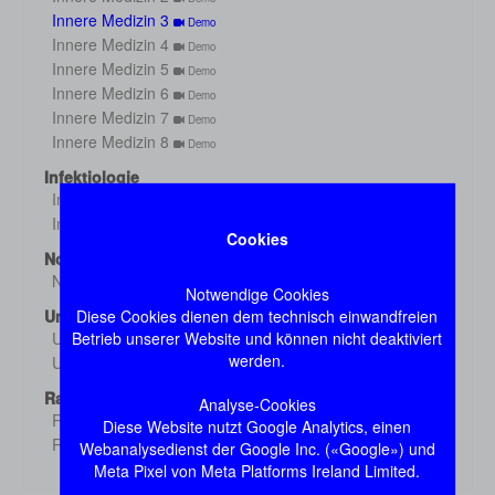
Innere Medizin 3
Demo
Innere Medizin 4
Demo
Innere Medizin 5
Demo
Innere Medizin 6
Demo
Innere Medizin 7
Demo
Innere Medizin 8
Demo
Infektiologie
Infektiologie 1
Demo
Infektiologie 2
Demo
Cookies
Notfall
Notfall
Demo
Notwendige Cookies
Diese Cookies dienen dem technisch einwandfreien
Untersuchung
Betrieb unserer Website und können nicht deaktiviert
Untersuchung 1
Demo
werden.
Untersuchung 2
Demo
Radiologie
Analyse-Cookies
Radiologie 1
Demo
Diese Website nutzt Google Analytics, einen
Radiologie 2
Webanalysedienst der Google Inc. («Google») und
Demo
Meta Pixel von Meta Platforms Ireland Limited.