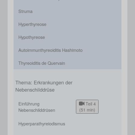
Struma
Hyperthyreose
Hypothyreose
Autoimmunthyreoiditis Hashimoto
Thyreoiditis de Quervain
Thema: Erkrankungen der
Nebenschilddrüse
Einführung
Teil 4
Nebenschilddrüsen
(51 min)
Hyperparathyreiodismus