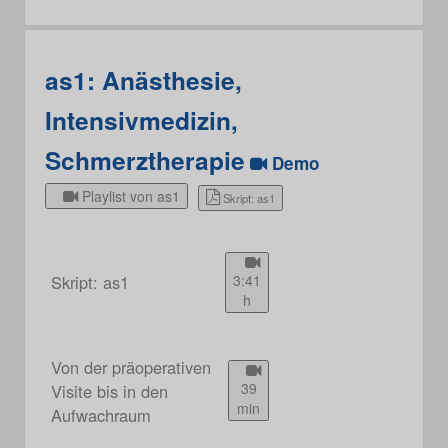
as1: Anästhesie,
Intensivmedizin,
Schmerztherapie
Demo
Playlist von as1
Skript: as1
Skript: as1
3:41
h
Von der präoperativen
39
Visite bis in den
min
Aufwachraum