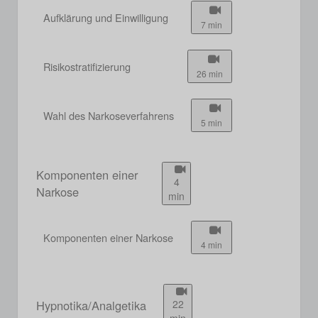
Aufklärung und Einwilligung
7 min
Risikostratifizierung
26 min
Wahl des Narkoseverfahrens
5 min
Komponenten einer
4
Narkose
min
Komponenten einer Narkose
4 min
Hypnotika/Analgetika
22
min