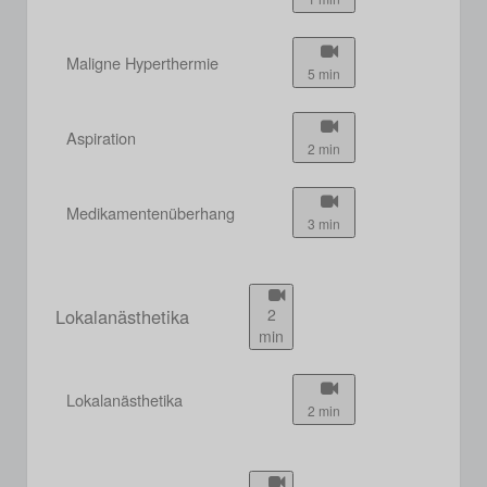
Maligne Hyperthermie
5 min
Aspiration
2 min
Medikamentenüberhang
3 min
Lokalanästhetika
2
min
Lokalanästhetika
2 min