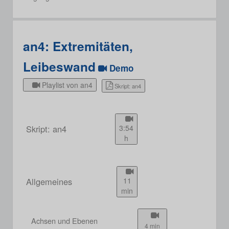
an4: Extremitäten,
Leibeswand
Demo
Playlist von an4
Skript: an4
Skript: an4
3:54
h
Allgemeines
11
min
Achsen und Ebenen
4 min