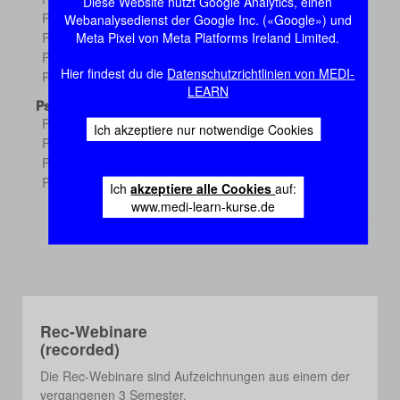
Diese Website nutzt Google Analytics, einen
Demo
Physiologie 3
Webanalysedienst der Google Inc. («Google») und
Demo
Meta Pixel von Meta Platforms Ireland Limited.
Physiologie 4
Demo
Physiologie 5
Demo
Hier findest du die
Datenschutzrichtlinien von MEDI-
Physiologie 6
Demo
LEARN
Psychologie
Psychologie 1
Demo
Ich akzeptiere nur notwendige Cookies
Psychologie 2
Demo
Psychologie 3
Demo
Psychologie 4
Demo
Ich
akzeptiere alle Cookies
auf:
www.medi-learn-kurse.de
Rec-Webinare
(recorded)
Die Rec-Webinare sind Aufzeichnungen aus einem der
vergangenen 3 Semester.