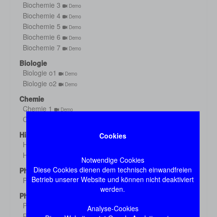
Biochemie 3
Demo
Biochemie 4
Demo
Biochemie 5
Demo
Biochemie 6
Demo
Biochemie 7
Demo
Biologie
Biologie o1
Demo
Biologie o2
Demo
Chemie
Chemie 1
Demo
Chemie 2
Demo
Histologie
Cookies
Histologie s1
Demo
Histologie s2
Demo
Notwendige Cookies
Diese Cookies dienen dem technisch einwandfreien
Physik
Betrieb unserer Website und können nicht deaktiviert
Physik
Demo
werden.
Physiologie
Physiologie 1
Demo
Analyse-Cookies
Physiologie 2