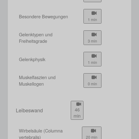
Besondere Bewegungen
1 min
Gelenktypen und
Freiheitsgrade
3 min
Gelenkphysik
1 min
Muskelfaszien und
Muskellogen
0 min
Leibeswand
46
min
Wirbelsäule (Columna
vertebralis)
20 min