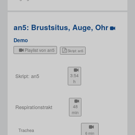
an5: Brustsitus, Auge, Ohr
Demo
Playlist von an5
Skript: an5
Skript: an5
3:54
h
Respirationstrakt
48
min
Trachea
6 min