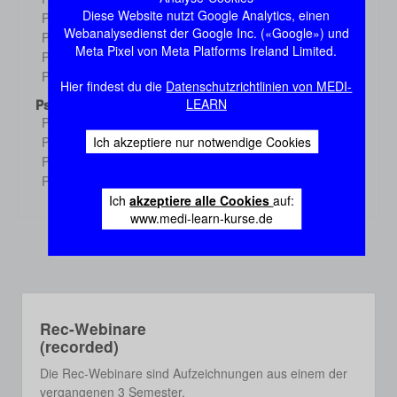
Demo
Diese Website nutzt Google Analytics, einen
Physiologie 3
Demo
Webanalysedienst der Google Inc. («Google») und
Physiologie 4
Demo
Meta Pixel von Meta Platforms Ireland Limited.
Physiologie 5
Demo
Physiologie 6
Demo
Hier findest du die
Datenschutzrichtlinien von MEDI-
LEARN
Psychologie
Psychologie 1
Demo
Ich akzeptiere nur notwendige Cookies
Psychologie 2
Demo
Psychologie 3
Demo
Psychologie 4
Demo
Ich
akzeptiere alle Cookies
auf:
www.medi-learn-kurse.de
Rec-Webinare
(recorded)
Die Rec-Webinare sind Aufzeichnungen aus einem der
vergangenen 3 Semester.