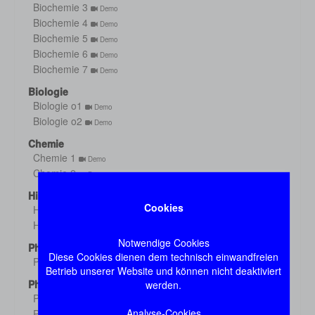
Biochemie 3
Demo
Biochemie 4
Demo
Biochemie 5
Demo
Biochemie 6
Demo
Biochemie 7
Demo
Biologie
Biologie o1
Demo
Biologie o2
Demo
Chemie
Chemie 1
Demo
Chemie 2
Demo
Histologie
Cookies
Histologie s1
Demo
Histologie s2
Demo
Notwendige Cookies
Physik
Diese Cookies dienen dem technisch einwandfreien
Physik
Demo
Betrieb unserer Website und können nicht deaktiviert
Physiologie
werden.
Physiologie 1
Demo
Analyse-Cookies
Physiologie 2