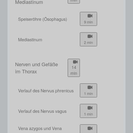
Mediastinum
Speiseröhre (Ösophagus)
9 min
Mediastinum
2 min
Nerven und Gefäße
14
im Thorax
min
Verlauf des Nervus phrenicus
1 min
Verlauf des Nervus vagus
1 min
Vena azygos und Vena