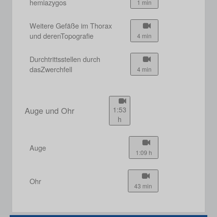
hemiazygos
1 min
Weitere Gefäße im Thorax
und derenTopografie
4 min
Durchtrittsstellen durch
dasZwerchfell
4 min
Auge und Ohr
1:53
h
Auge
1:09 h
Ohr
43 min