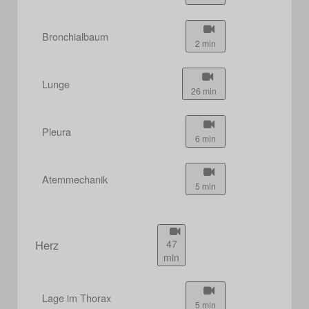
Bronchialbaum
2 min
Lunge
26 min
Pleura
6 min
Atemmechanik
5 min
Herz
47
min
Lage im Thorax
5 min