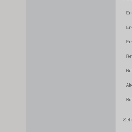
Er
En
Er
Re
Ne
Al
Re
Seh