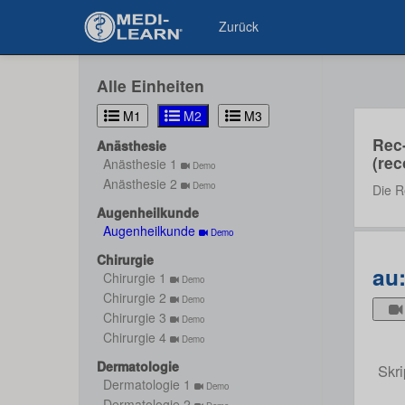
Zurück
Alle Einheiten
M1
M2
M3
Rec
Anästhesie
(rec
Anästhesie 1
Demo
Anästhesie 2
Demo
Die R
Augenheilkunde
Augenheilkunde
Demo
Chirurgie
au
Chirurgie 1
Demo
Chirurgie 2
Demo
Chirurgie 3
Demo
Chirurgie 4
Demo
Dermatologie
Skri
Dermatologie 1
Demo
Dermatologie 2