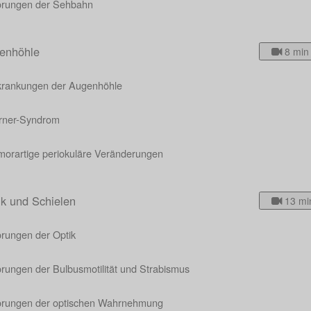
örungen der Sehbahn
enhöhle
8 min
krankungen der Augenhöhle
rner-Syndrom
morartige periokuläre Veränderungen
ik und Schielen
13 mi
örungen der Optik
rungen der Bulbusmotilität und Strabismus
örungen der optischen Wahrnehmung