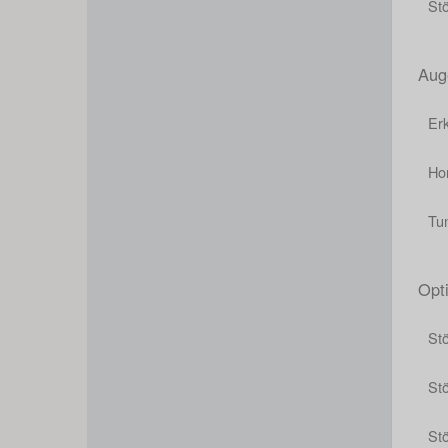
St
Aug
Er
Ho
Tu
Opt
St
Stö
St