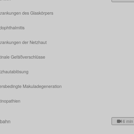
krankungen des Glaskörpers
dophthalmitis
krankungen der Netzhaut
tinale Gefäßverschlüsse
tzhautablösung
tersbedingte Makuladegeneration
tinopathien
bahn
6 min