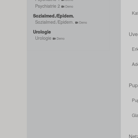
Psychiatrie 2
Demo
Ka
Sozialmed./Epidem.
Sozialmed./Epidem.
Demo
Urologie
Uve
Urologie
Demo
Er
Ad
Pup
Pu
Gl
Net