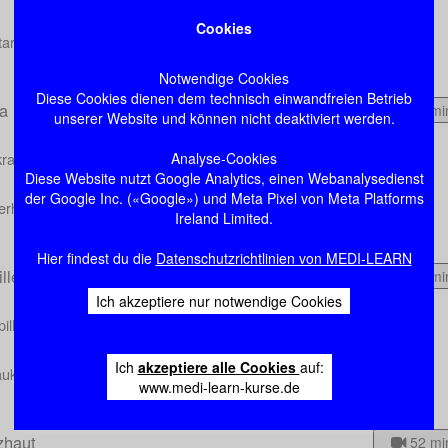
Cookies
tarakt
Notwendige Cookies
Diese Cookies dienen dem technisch einwandfreien Betrieb
a
21 mi
unserer Website und können nicht deaktiviert werden.
Analyse-Cookies
krankungen der Uvea
Diese Website nutzt Google Analytics, einen Webanalysedienst
der Google Inc. («Google») und Meta Pixel von Meta Platforms
erhautmelanom
Ireland Limited.
Hier findest du die
Datenschutzrichtlinien von MEDI-LEARN
ille und Glaukom
28 mi
Ich akzeptiere nur notwendige Cookies
pillenstörungen
Ich
akzeptiere alle Cookies
auf:
aukom
www.medi-learn-kurse.de
zhaut
52 mi