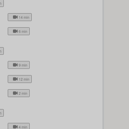
n
14 min
6 min
n
9 min
12 min
2 min
n
4 min