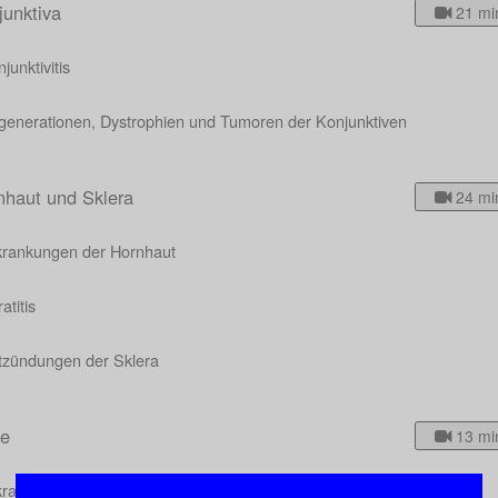
junktiva
21 mi
junktivitis
generationen, Dystrophien und Tumoren der Konjunktiven
nhaut und Sklera
24 mi
krankungen der Hornhaut
atitis
tzündungen der Sklera
se
13 mi
krankungen der Linse