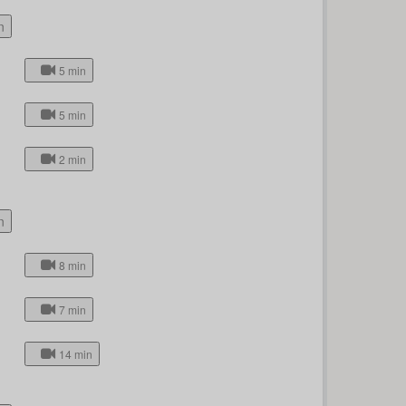
n
5 min
5 min
2 min
n
8 min
7 min
14 min