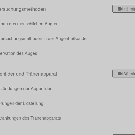
ersuchungsmethoden
13 mi
fbau des menschlichen Auges
tersuchungsmethoden in der Augenheilkunde
nervation des Auges
enlider und Tränenapparat
30 mi
tzündungen der Augenlider
rungen der Lidstellung
krankungen des Tränenapparats