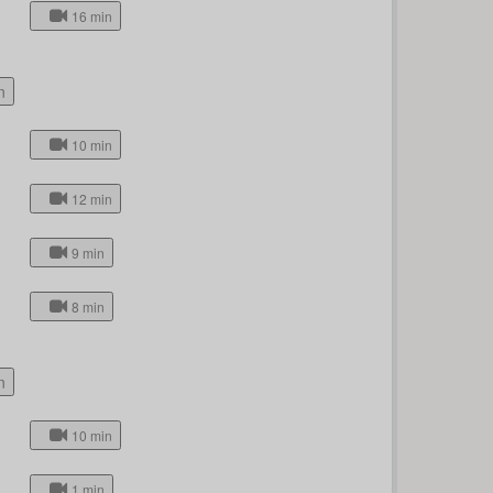
16 min
n
10 min
12 min
9 min
8 min
n
10 min
1 min