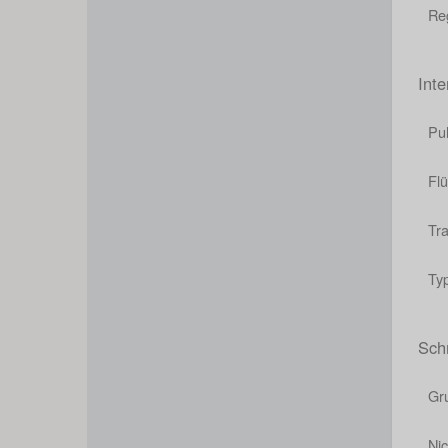
Re
Int
Pu
Flü
Tr
Ty
Sch
Gr
Nic