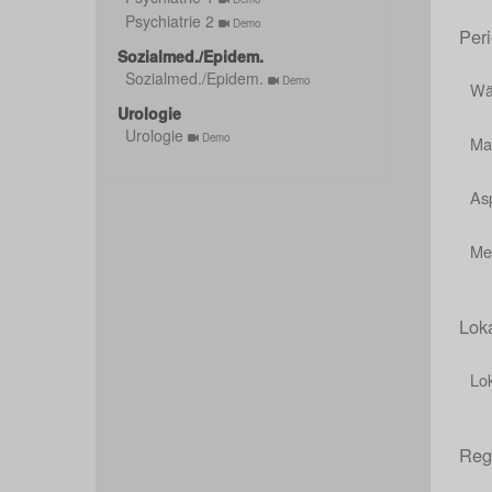
Psychiatrie 2
Demo
Per
Sozialmed./Epidem.
Sozialmed./Epidem.
Demo
Wä
Urologie
Urologie
Demo
Ma
Asp
Me
Lok
Lo
Reg