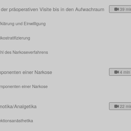
 der präoperativen Visite bis in den Aufwachraum
39 mi
klärung und Einwilligung
ikostratifizierung
hl des Narkoseverfahrens
ponenten einer Narkose
4 min
mponenten einer Narkose
notika/Analgetika
22 mi
ektionsanästhetika