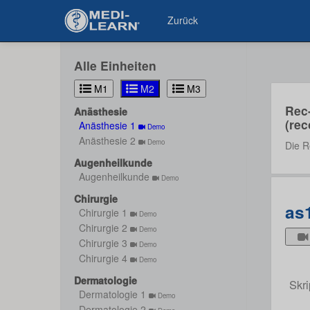
Zurück
Alle Einheiten
M1
M2
M3
Rec
Anästhesie
(rec
Anästhesie 1
Demo
Anästhesie 2
Demo
Die R
Augenheilkunde
Augenheilkunde
Demo
Chirurgie
as
Chirurgie 1
Demo
Chirurgie 2
Demo
Chirurgie 3
Demo
Chirurgie 4
Demo
Dermatologie
Skri
Dermatologie 1
Demo
Dermatologie 2