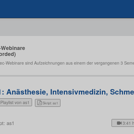
-Webinare
orded)
ec-Webinare sind Aufzeichnungen aus einem der vergangenen 3 Seme
1: Anästhesie, Intensivmedizin, Schme
Playlist von as1
Skript: as1
pt: as1
3:41 