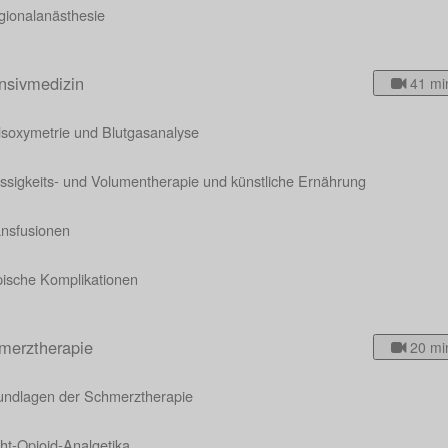
gionalanästhesie
ensivmedizin
41 mi
lsoxymetrie und Blutgasanalyse
ssigkeits- und Volumentherapie und künstliche Ernährung
ansfusionen
pische Komplikationen
merztherapie
20 mi
undlagen der Schmerztherapie
ht-Opioid-Analgetika