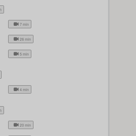
n
7 min
26 min
5 min
4 min
n
20 min