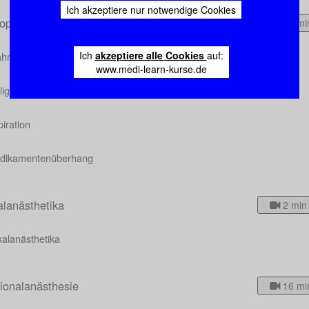
Ich akzeptiere nur notwendige Cookies
ioperative Komplikationen
12 mi
Ich
akzeptiere alle Cookies
auf:
hrend der Einleitung
www.medi-learn-kurse.de
ligne Hyperthermie
iration
dikamentenüberhang
alanästhetika
2 min
kalanästhetika
ionalanästhesie
16 mi