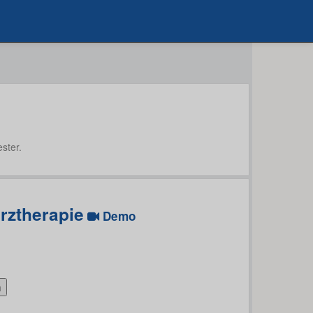
ster.
rztherapie
Demo
h