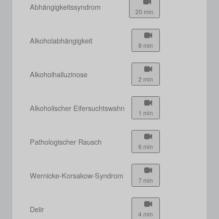
Abhängigkeitssyndrom
20 min
Alkoholabhängigkeit
8 min
Alkoholhalluzinose
2 min
Alkoholischer Eifersuchtswahn
1 min
Pathologischer Rausch
6 min
Wernicke-Korsakow-Syndrom
7 min
Delir
4 min