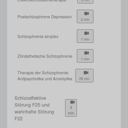
Postschizophrene Depression
2 min
Schizophrenia simplex
1 min
Zönästhetische Schizophrenie
1 min
Therapie der Schizophrenie:
Antipsychotika und Anxiolytika
28 min
Schizoaffektive
Störung F25 und
4
wahnhafte Störung
min
F22