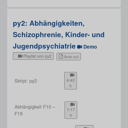
py2: Abhängigkeiten,
Schizophrenie, Kinder- und
Jugendpsychiatrie
Demo
Playlist von py2
Skript: py2
Skript: py2
4:43
h
Abhängigkeit F10 –
1:17
F19
h