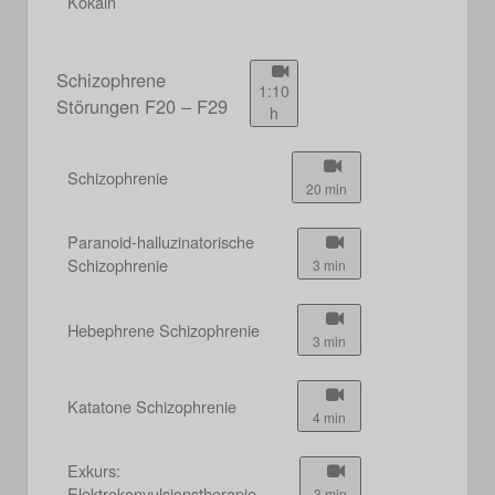
Kokain
Schizophrene
1:10
Störungen F20 – F29
h
Schizophrenie
20 min
Paranoid-halluzinatorische
Schizophrenie
3 min
Hebephrene Schizophrenie
3 min
Katatone Schizophrenie
4 min
Exkurs:
Elektrokonvulsionstherapie
3 min