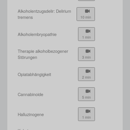
Alkoholentzugsdelir: Delirium
tremens
10 min
Alkoholembryopathie
1 min
Therapie alkoholbezogener
Störungen
3 min
Opiatabhängigkeit
2 min
Cannabinoide
5 min
Halluzinogene
1 min