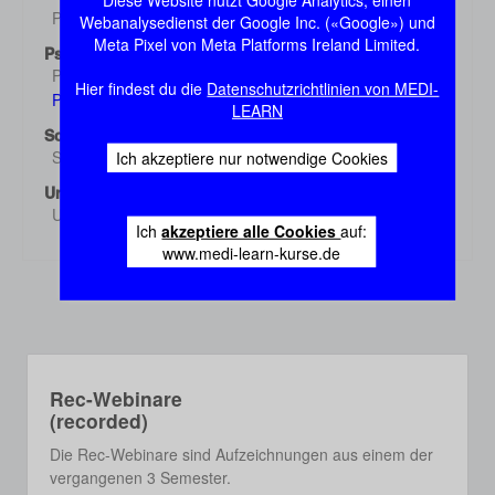
Diese Website nutzt Google Analytics, einen
Pharmakologie 3
Webanalysedienst der Google Inc. («Google») und
Demo
Meta Pixel von Meta Platforms Ireland Limited.
Psychiatrie
Psychiatrie 1
Demo
Hier findest du die
Datenschutzrichtlinien von MEDI-
Psychiatrie 2
Demo
LEARN
Sozialmed./Epidem.
Sozialmed./Epidem.
Ich akzeptiere nur notwendige Cookies
Demo
Urologie
Urologie
Demo
Ich
akzeptiere alle Cookies
auf:
www.medi-learn-kurse.de
Rec-Webinare
(recorded)
Die Rec-Webinare sind Aufzeichnungen aus einem der
vergangenen 3 Semester.