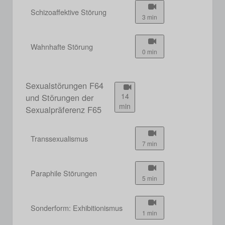
Schizoaffektive Störung
3 min
Wahnhafte Störung
0 min
Sexualstörungen F64
14
und Störungen der
min
Sexualpräferenz F65
Transsexualismus
7 min
Paraphile Störungen
5 min
Sonderform: Exhibitionismus
1 min