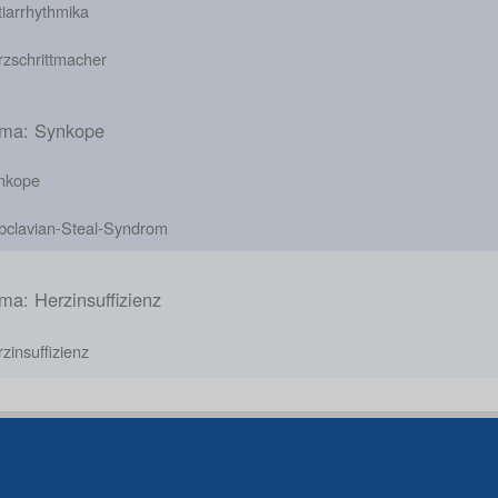
iarrhythmika
rzschrittmacher
ma: Synkope
nkope
bclavian-Steal-Syndrom
ma: Herzinsuffizienz
zinsuffizienz