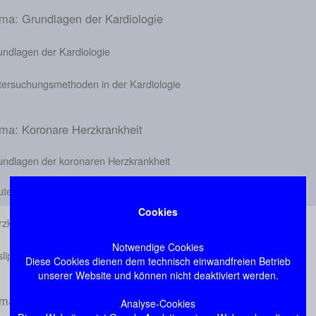
ma: Grundlagen der Kardiologie
undlagen der Kardiologie
tersuchungsmethoden in der Kardiologie
ma: Koronare Herzkrankheit
undlagen der koronaren Herzkrankheit
utes Koronarsyndrom und Myokardinfarkt
Cookies
rzkatheteruntersuchung
Notwendige Cookies
slipidämien
Diese Cookies dienen dem technisch einwandfreien Betrieb
unserer Website und können nicht deaktiviert werden.
ma: Rhythmusstörungen
Analyse-Cookies