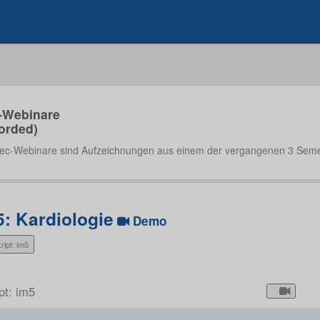
-Webinare
orded)
ec-Webinare sind Aufzeichnungen aus einem der vergangenen 3 Seme
5: Kardiologie
Demo
ript: im5
pt: im5