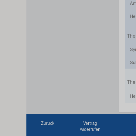
Ant
He
The
Sy
Su
The
Her
Zurück
Vertrag
widerrufen