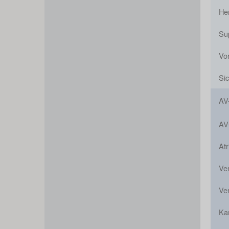
He
Sup
Vor
Si
AV
AV
Atr
Ven
Ven
Ka