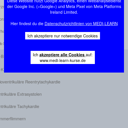
Diese Website nutzt Google Analytics, einen Webanalysedienst
der Google Inc. («Google») und Meta Pixel von Meta Platforms
rzrhythmusstörungen
Ireland Limited.
raventrikuläre Extrasystolen
Hier findest du die
Datenschutzrichtlinien von MEDI-LEARN
hofflimmern/Vorhofflattern
Ich akzeptiere nur notwendige Cookies
ck-Sinus-Syndrom
Ich
akzeptiere alle Cookies
auf:
-Block
www.medi-learn-kurse.de
-Knoten-Reentrytachykardie
ioventrikuläre Reentrytachykardie
trikuläre Extrasystolen
trikuläre Tachykardie
mmerflimmern