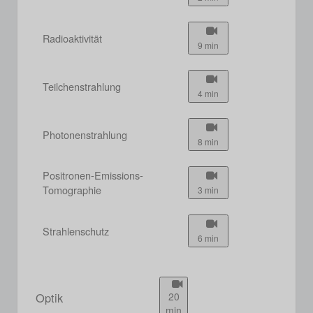
Radioaktivität
9 min
Teilchenstrahlung
4 min
Photonenstrahlung
8 min
Positronen-Emissions-
Tomographie
3 min
Strahlenschutz
6 min
Optik
20
min