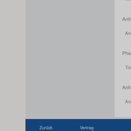
Anti
Anf
Pha
Tox
Anh
An
Zurück
Vertrag