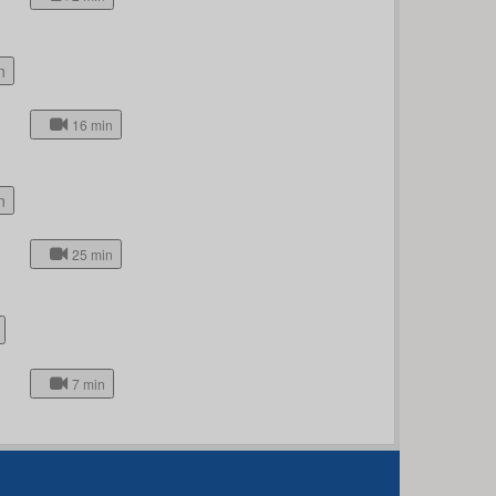
n
16 min
n
25 min
7 min