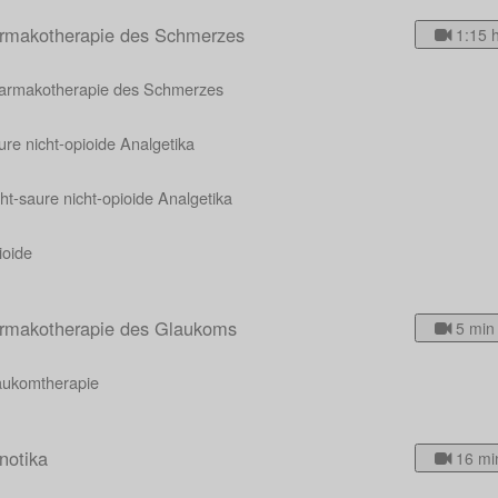
rmakotherapie des Schmerzes
1:15 
armakotherapie des Schmerzes
re nicht-opioide Analgetika
ht-saure nicht-opioide Analgetika
ioide
rmakotherapie des Glaukoms
5 min
aukomtherapie
notika
16 mi