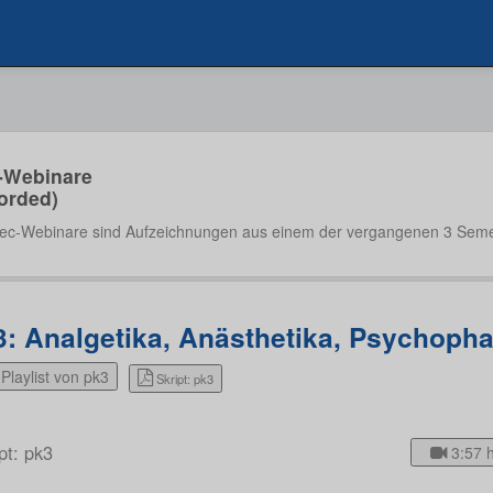
-Webinare
orded)
ec-Webinare sind Aufzeichnungen aus einem der vergangenen 3 Seme
3: Analgetika, Anästhetika, Psychoph
Playlist von pk3
Skript: pk3
pt: pk3
3:57 