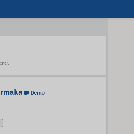
ster.
armaka
Demo
h