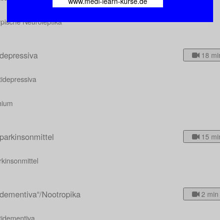
www.medi-learn-kurse.de
pische Neuroleptika
idepressiva
18 mi
tidepressiva
hium
parkinsonmittel
15 mi
kinsonmittel
idementiva“/Nootropika
2 min
tidementiva