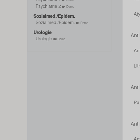
Psychiatrie 2
Demo
Aty
Sozialmed./Epidem.
Sozialmed./Epidem.
Demo
Urologie
Ant
Urologie
Demo
An
Lit
Anti
Par
Ant
An