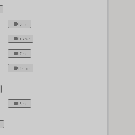
h
6 min
16 min
7 min
44 min
5 min
n