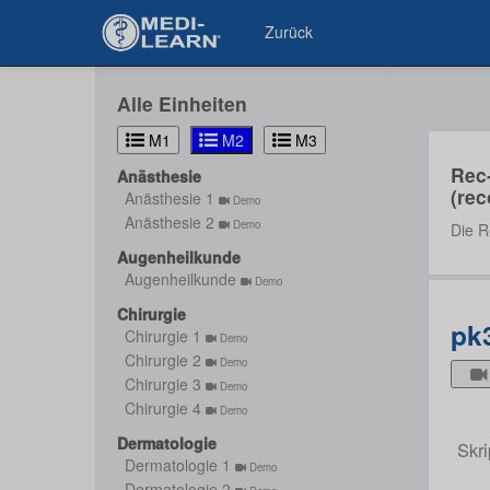
Zurück
Alle Einheiten
M1
M2
M3
Rec
Anästhesie
(rec
Anästhesie 1
Demo
Anästhesie 2
Demo
Die R
Augenheilkunde
Augenheilkunde
Demo
Chirurgie
pk
Chirurgie 1
Demo
Chirurgie 2
Demo
Chirurgie 3
Demo
Chirurgie 4
Demo
Dermatologie
Skri
Dermatologie 1
Demo
Dermatologie 2