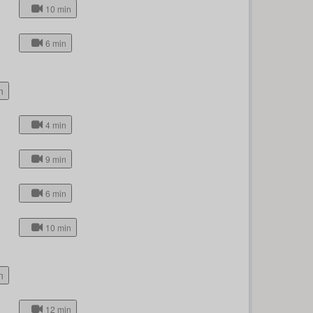
10 min
6 min
n
4 min
9 min
6 min
10 min
n
12 min