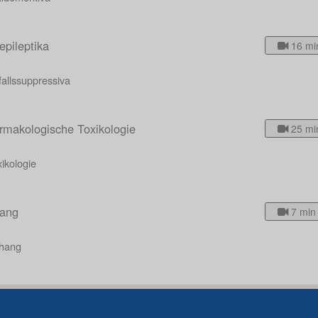
epileptika
16 mi
allssuppressiva
rmakologische Toxikologie
25 mi
ikologie
ang
7 min
hang