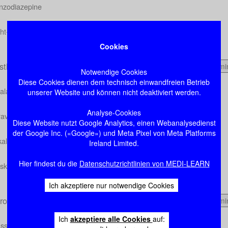
nzodiazepine
cht-Benzodiazepin-GABA-A-Agonisten
Cookies
sthetika
31 mi
Notwendige Cookies
Diese Cookies dienen dem technisch einwandfreien Betrieb
alationsanästhetika
unserer Website und können nicht deaktiviert werden.
Analyse-Cookies
travenöse Anästhetika
Diese Website nutzt Google Analytics, einen Webanalysedienst
der Google Inc. («Google») und Meta Pixel von Meta Platforms
kalanästhetika
Ireland Limited.
Hier findest du die
Datenschutzrichtlinien von MEDI-LEARN
skelrelaxantien
Ich akzeptiere nur notwendige Cookies
roleptika
20 mi
Ich
akzeptiere alle Cookies
auf:
ssische Neuroleptika