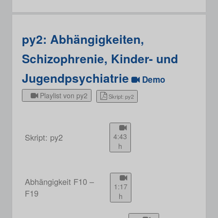
py2: Abhängigkeiten,
Schizophrenie, Kinder- und
Jugendpsychiatrie
Demo
Playlist von py2
Skript: py2
Skript: py2
4:43
h
Abhängigkeit F10 –
1:17
F19
h