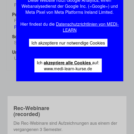
Diese Website nutzt Google Analytics, einen
Pharmakologie 3
Webanalysedienst der Google Inc. («Google») und
Demo
Meta Pixel von Meta Platforms Ireland Limited.
Psychiatrie
Psychiatrie 1
Demo
Hier findest du die
Datenschutzrichtlinien von MEDI-
Psychiatrie 2
Demo
LEARN
Sozialmed./Epidem.
Sozialmed./Epidem.
Ich akzeptiere nur notwendige Cookies
Demo
Urologie
Urologie
Demo
Ich
akzeptiere alle Cookies
auf:
www.medi-learn-kurse.de
Rec-Webinare
(recorded)
Die Rec-Webinare sind Aufzeichnungen aus einem der
vergangenen 3 Semester.