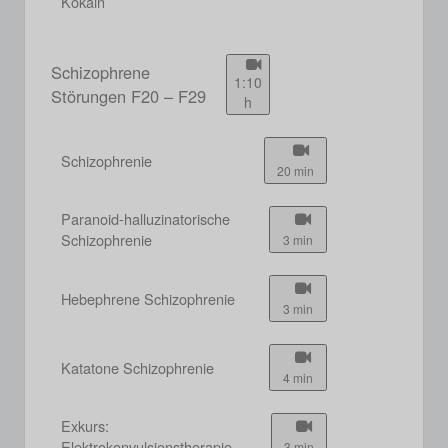
Kokain
Schizophrene
1:10
Störungen F20 – F29
h
Schizophrenie
20 min
Paranoid-halluzinatorische
Schizophrenie
3 min
Hebephrene Schizophrenie
3 min
Katatone Schizophrenie
4 min
Exkurs:
Elektrokonvulsionstherapie
3 min