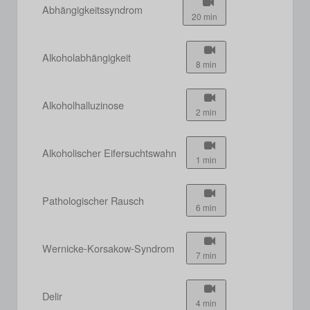
Abhängigkeitssyndrom
20 min
Alkoholabhängigkeit
8 min
Alkoholhalluzinose
2 min
Alkoholischer Eifersuchtswahn
1 min
Pathologischer Rausch
6 min
Wernicke-Korsakow-Syndrom
7 min
Delir
4 min