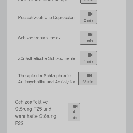
Postschizophrene Depression
2 min
Schizophrenia simplex
1 min
Zönästhetische Schizophrenie
1 min
Therapie der Schizophrenie:
Antipsychotika und Anxiolytika
28 min
Schizoaffektive
Störung F25 und
4
wahnhafte Störung
min
F22