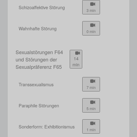
Schizoaffektive Störung
3 min
Wahnhafte Störung
0 min
Sexualstörungen F64
14
und Störungen der
min
Sexualpräferenz F65
Transsexualismus
7 min
Paraphile Störungen
5 min
Sonderform: Exhibitionismus
1 min