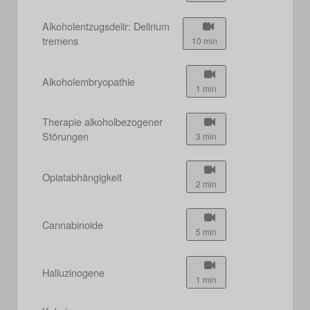
Alkoholentzugsdelir: Delirium
tremens
10 min
Alkoholembryopathie
1 min
Therapie alkoholbezogener
Störungen
3 min
Opiatabhängigkeit
2 min
Cannabinoide
5 min
Halluzinogene
1 min