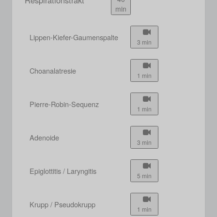
min
Lippen-Kiefer-Gaumenspalte
3 min
Choanalatresie
1 min
Pierre-Robin-Sequenz
1 min
Adenoide
3 min
Epiglottitis / Laryngitis
5 min
Krupp / Pseudokrupp
1 min