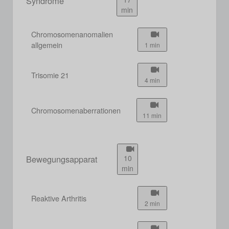
Syndrome
min
Chromosomenanomalien
allgemein
1 min
Trisomie 21
4 min
Chromosomenaberrationen
11 min
Bewegungsapparat
10
min
Reaktive Arthritis
2 min