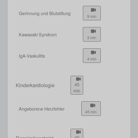
Gerinnung und Blutstillung
9 min
Kawasaki Syndrom
3 min
IgA-Vaskulitis
4 min
Kinderkardiologie
45
min
Angeborene Herzfehler
45 min
Respirationstrakt
40