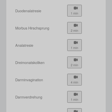
Duodenalatresie
1 min
Morbus Hirschsprung
2 min
Analatresie
1 min
Dreimonatskoliken
2 min
Darminvagination
4 min
Darmverdrehung
1 min