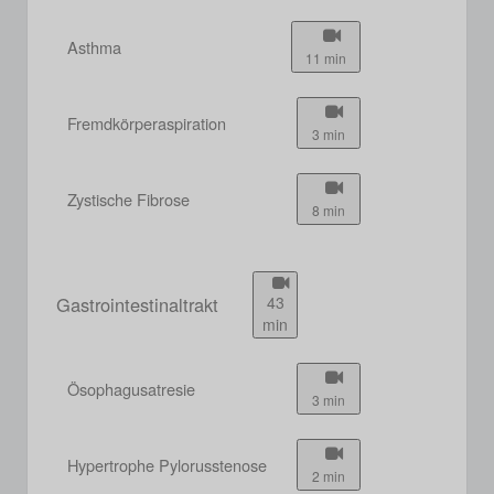
Asthma
11 min
Fremdkörperaspiration
3 min
Zystische Fibrose
8 min
Gastrointestinaltrakt
43
min
Ösophagusatresie
3 min
Hypertrophe Pylorusstenose
2 min