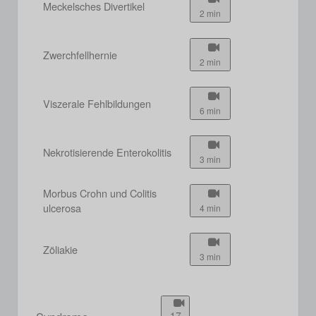
Meckelsches Divertikel
2 min
Zwerchfellhernie
2 min
Viszerale Fehlbildungen
6 min
Nekrotisierende Enterokolitis
3 min
Morbus Crohn und Colitis
ulcerosa
4 min
Zöliakie
3 min
17