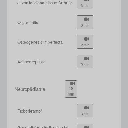
Juvenile idiopathische Arthritis
3 min
Oligarthritis
0 min
Osteogenesis imperfecta
2 min
Achondroplasie
2 min
Neuropädiatrie
18
min
Fieberkrampf
3 min
Generalisierte Epilepsien im