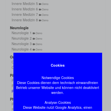
Innere Medizin 5
Demo
Innere Medizin 6
Demo
Innere Medizin 7
Demo
Innere Medizin 8
Demo
Neurologie
Neurologie 1
Demo
Neurologie 2
Demo
Neurologie 3
Demo
Neurologie 4
Demo
Orthopädie
Orthopädie 1
Demo
Cookies
Orthopädie 2
Demo
Pädiatrie
Notwendige Cookies
Pädiatrie 1
Demo
Diese Cookies dienen dem technisch einwandfreien
Pädiatrie 2
Demo
Betrieb unserer Website und können nicht deaktiviert
Pädiatrie 3
werden.
Demo
Pharmakologie
Analyse-Cookies
Pharmakologie 1
Demo
Diese Website nutzt Google Analytics, einen
Pharmakologie 2
Demo