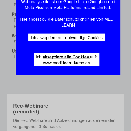
Webanalysedienst der Google Inc. («Google») und
Pharmakologie 3
Demo
Meta Pixel von Meta Platforms Ireland Limited.
Psychiatrie
Hier findest du die
Datenschutzrichtlinien von MEDI-
Psychiatrie 1
Demo
LEARN
Psychiatrie 2
Demo
Sozialmed./Epidem.
Ich akzeptiere nur notwendige Cookies
Sozialmed./Epidem.
Demo
Urologie
Ich
akzeptiere alle Cookies
auf:
Urologie
Demo
www.medi-learn-kurse.de
Rec-Webinare
(recorded)
Die Rec-Webinare sind Aufzeichnungen aus einem der
vergangenen 3 Semester.