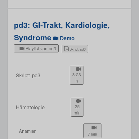
pd3: GI-Trakt, Kardiologie,
Syndrome
Demo
Playlist von pd3
Skript: pd3
Skript: pd3
3:23
h
Hämatologie
25
min
Anämien
7 min