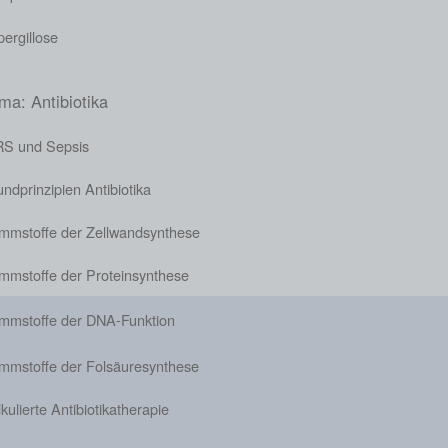
ergillose
ma: Antibiotika
RS und Sepsis
ndprinzipien Antibiotika
mmstoffe der Zellwandsynthese
mmstoffe der Proteinsynthese
mmstoffe der DNA-Funktion
mmstoffe der Folsäuresynthese
kulierte Antibiotikatherapie