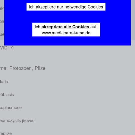
Ich akzeptiere nur notwendige Cookies
fektiöse Mononukleose
bies
Ich
akzeptiere alle Cookies
auf:
www.medi-learn-kurse.de
luenza
VID-19
ma: Protozoen, Pilze
laria
öbiasis
xoplasmose
umozystis jiroveci
epilze