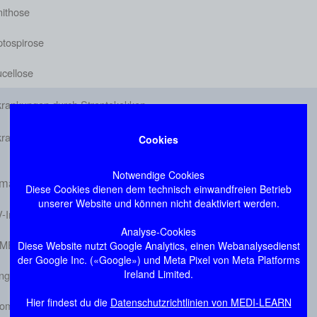
nithose
ptospirose
ucellose
krankungen durch Streptokokken
krankungen durch Staphylokokken
Cookies
Notwendige Cookies
ma: Virale Infektionskrankheiten
Diese Cookies dienen dem technisch einwandfreien Betrieb
unserer Website und können nicht deaktiviert werden.
-Infektion
Analyse-Cookies
SME
Diese Website nutzt Google Analytics, einen Webanalysedienst
der Google Inc. («Google») und Meta Pixel von Meta Platforms
Ireland Limited.
ngue
Hier findest du die
Datenschutzrichtlinien von MEDI-LEARN
omegalievirus-Infektion