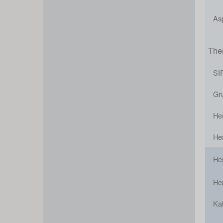
Asp
The
SI
Gru
He
He
He
He
Kal