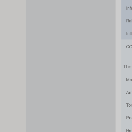
In
Ra
Inf
CO
The
Ma
Am
To
Pne
Hef