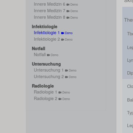
Skri
Innere Medizin 6
Demo
Innere Medizin 7
Demo
Innere Medizin 8
Demo
Them
Infektiologie
Infektiologie 1
Tb
Demo
Infektiologie 2
Demo
Le
Notfall
Notfall
Demo
Ly
Untersuchung
Untersuchung 1
Demo
Dip
Untersuchung 2
Demo
Radiologie
Clo
Radiologie 1
Demo
Radiologie 2
Bak
Demo
Ty
Leg