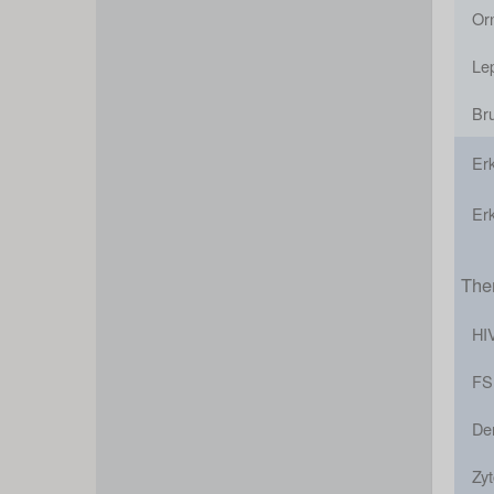
Or
Le
Br
Er
Er
The
HIV
F
De
Zyt