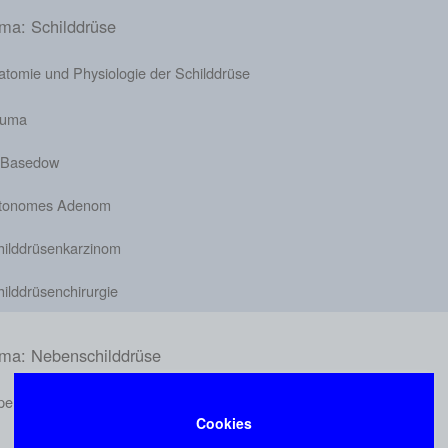
ma: Schilddrüse
atomie und Physiologie der Schilddrüse
ruma
 Basedow
tonomes Adenom
hilddrüsenkarzinom
ilddrüsenchirurgie
ma: Nebenschilddrüse
perparathyreiodismus
Cookies