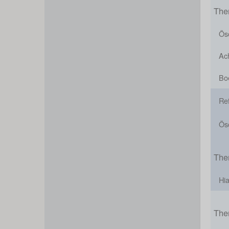
The
Ös
Ac
Bo
Ref
Ös
The
Hia
The