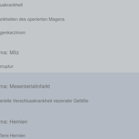
uskrankheit
ankheiten des operierten Magens
genkarzinom
ma: Milz
zruptur
ma: Mesenterialinfarkt
erielle Verschlusskrankheit viszeraler Gefäße
ma: Hernien
ßere Hernien