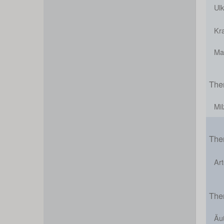
Ulk
Kr
Ma
The
Mil
The
Art
The
Äu