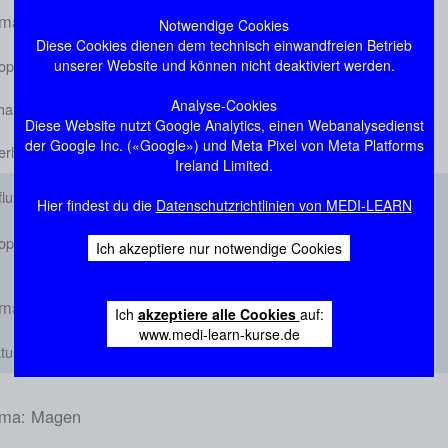
ma: Speiseröhre (Ösophagus)
Notwendige Cookies
Diese Cookies dienen dem technisch einwandfreien Betrieb
unserer Website und können nicht deaktiviert werden.
ophagusdivertikel
Analyse-Cookies
halasie
Diese Website nutzt Google Analytics, einen Webanalysedienst
der Google Inc. («Google») und Meta Pixel von Meta Platforms
erhaave-Syndrom
Ireland Limited.
luxösophagitis
Hier findest du die
Datenschutzrichtlinien von MEDI-LEARN
ophaguskarzinom
Ich akzeptiere nur notwendige Cookies
ma: Zwerchfell
Ich
akzeptiere alle Cookies
auf:
www.medi-learn-kurse.de
tushernie
ma: Magen