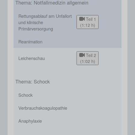
Thema: Notfallmedizin allgemein
Rettungsablauf am Unfallort
Teil 1
und klinische
(1:12 h)
Primärversorgung
Reanimation
Teil 2
Leichenschau
(1:02 h)
Thema: Schock
Schock
Verbrauchskoagulopathie
Anaphylaxie