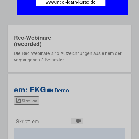
www.medi-learn-kurse.de
Rec-Webinare
(recorded)
Die Rec-Webinare sind Aufzeichnungen aus einem der
vergangenen 3 Semester.
em: EKG
Demo
Skript: em
Skript: em