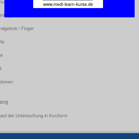
ulter
www.medi-learn-kurse.de
lenbogen
ndgelenk / Finger
fte
ie
ß
domen
ang
lauf der Untersuchung in Kurzform