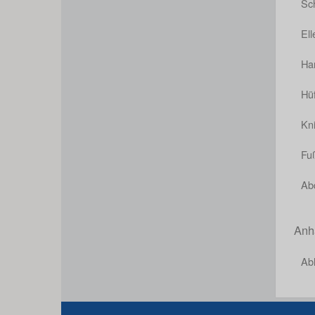
Sch
El
Ha
Hü
Kn
Fu
Ab
Anh
Ab