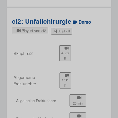
ci2: Unfallchirurgie
Demo
Playlist von ci2
Skript: ci2
Skript: ci2
4:28
h
Allgemeine
1:01
Frakturlehre
h
Allgemeine Frakturlehre
25 min