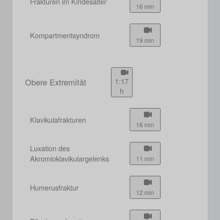
Frakturen im Kindesalter
16 min
Kompartmentsyndrom
19 min
Obere Extremität
1:17
h
Klavikulafrakturen
16 min
Luxation des
Akromioklavikulargelenks
11 min
Humerusfraktur
12 min