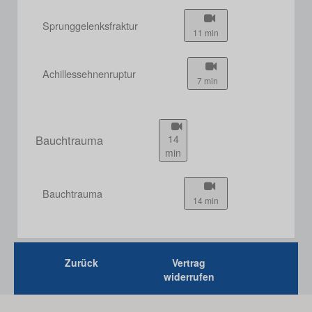
Sprunggelenksfraktur
11 min
Achillessehnenruptur
7 min
Bauchtrauma
14
min
Bauchtrauma
14 min
Zurück
Vertrag
widerrufen