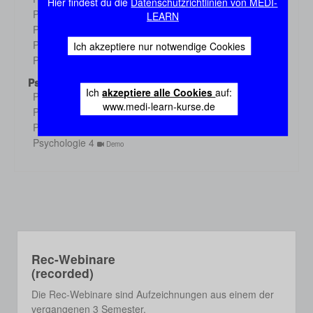
Hier findest du die
Datenschutzrichtlinien von MEDI-
Demo
Physiologie 3
LEARN
Demo
Physiologie 4
Demo
Physiologie 5
Ich akzeptiere nur notwendige Cookies
Demo
Physiologie 6
Demo
Psychologie
Ich
akzeptiere alle Cookies
auf:
Psychologie 1
Demo
www.medi-learn-kurse.de
Psychologie 2
Demo
Psychologie 3
Demo
Psychologie 4
Demo
Rec-Webinare
(recorded)
Die Rec-Webinare sind Aufzeichnungen aus einem der
vergangenen 3 Semester.