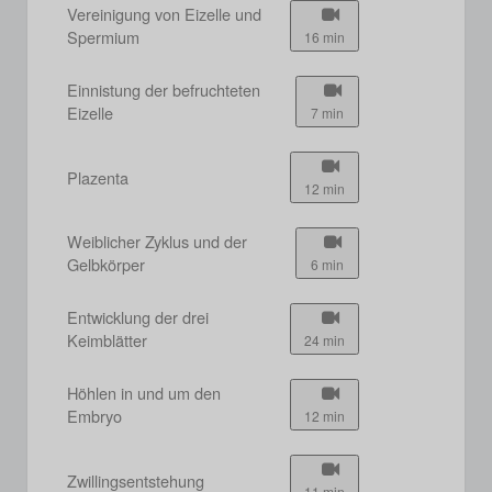
Vereinigung von Eizelle und
Spermium
16 min
Einnistung der befruchteten
Eizelle
7 min
Plazenta
12 min
Weiblicher Zyklus und der
Gelbkörper
6 min
Entwicklung der drei
Keimblätter
24 min
Höhlen in und um den
Embryo
12 min
Zwillingsentstehung
11 min