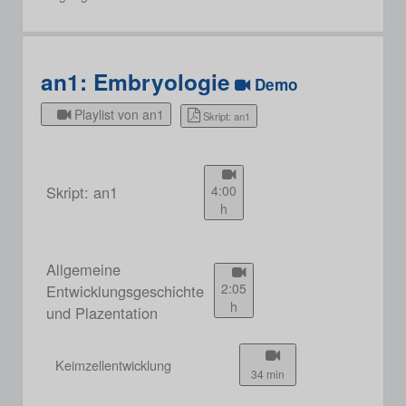
an1: Embryologie
Demo
Playlist von an1
Skript: an1
Skript: an1
4:00
h
Allgemeine
2:05
Entwicklungsgeschichte
h
und Plazentation
Keimzellentwicklung
34 min