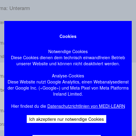
ma: Unterarm
terarm
Cookies
ma: Hand
Notwendige Cookies
nd
Diese Cookies dienen dem technisch einwandfreien Betrieb
unserer Website und können nicht deaktiviert werden.
ma: Wirbelsäule
Analyse-Cookies
Diese Website nutzt Google Analytics, einen Webanalysedienst
der Google Inc. («Google») und Meta Pixel von Meta Platforms
rbelsäule
Ireland Limited.
Hier findest du die
Datenschutzrichtlinien von MEDI-LEARN
ma: Thorax
Ich akzeptiere nur notwendige Cookies
orax