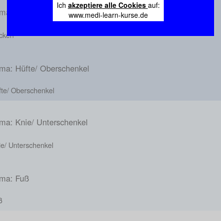
Ich
akzeptiere alle Cookies
auf:
ma: Becken
www.medi-learn-kurse.de
cken
ma: Hüfte/ Oberschenkel
fte/ Oberschenkel
ma: Knie/ Unterschenkel
ie/ Unterschenkel
ma: Fuß
ß