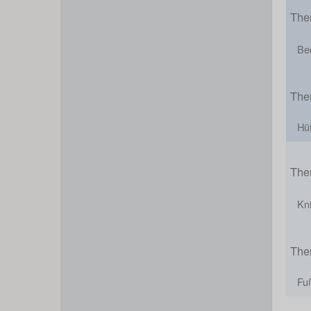
The
Be
The
Hü
The
Kn
The
Fu