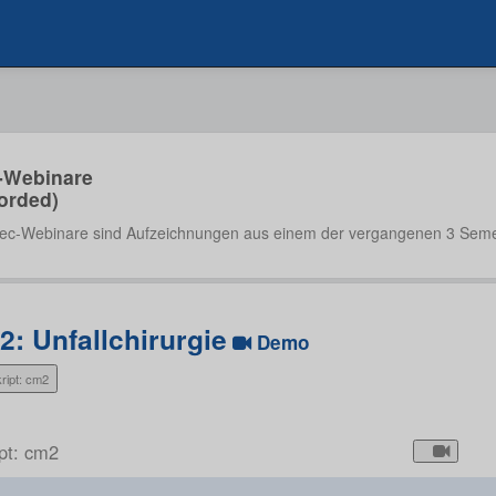
-Webinare
orded)
ec-Webinare sind Aufzeichnungen aus einem der vergangenen 3 Seme
2: Unfallchirurgie
Demo
ript: cm2
ipt: cm2