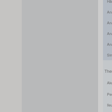
Hä
An
Ana
Ana
An
Sin
The
Ak
Per
Ile