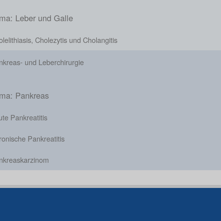
ma: Leber und Galle
lelithiasis, Cholezytis und Cholangitis
nkreas- und Leberchirurgie
ma: Pankreas
te Pankreatitis
onische Pankreatitis
nkreaskarzinom