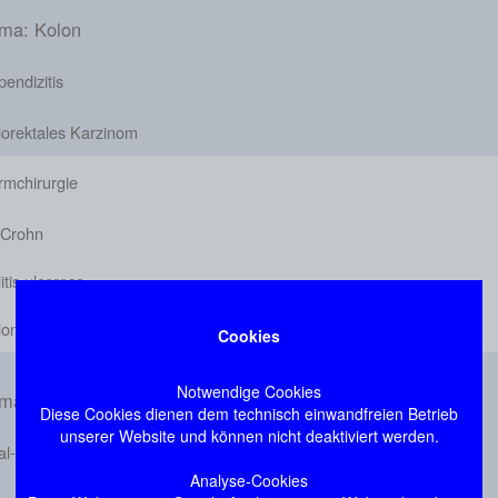
ma: Kolon
endizitis
lorektales Karzinom
rmchirurgie
 Crohn
itis ulcerosa
ondivertikulitis
Cookies
Notwendige Cookies
ma: Proktologie
Diese Cookies dienen dem technisch einwandfreien Betrieb
unserer Website und können nicht deaktiviert werden.
al- und Rektumprolaps
Analyse-Cookies