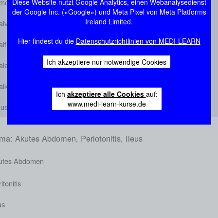
morrhoiden und Hämorrhoidalleiden
Diese Website nutzt Google Analytics, einen Webanalysedienst
der Google Inc. («Google») und Meta Pixel von Meta Platforms
Ireland Limited.
alvenenthrombose
Hier findest du die
Datenschutzrichtlinien von MEDI-LEARN
lfissur
Ich akzeptiere nur notwendige Cookies
labszess und Analfistel
alkarzinom
Ich
akzeptiere alle Cookies
auf:
www.medi-learn-kurse.de
us pilonidalis
ma: Akutes Abdomen, Periotonitis, Ileus
utes Abdomen
itonitis
us