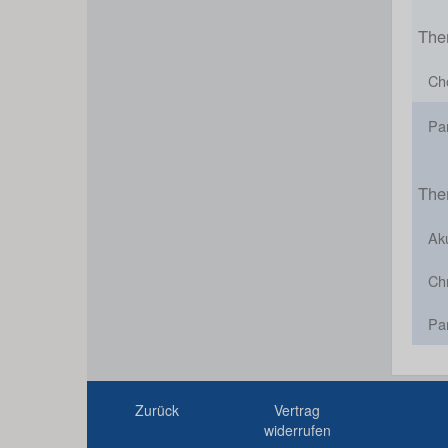
The
Cho
Pa
The
Aku
Chr
Pa
Zurück
Vertrag
widerrufen