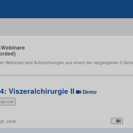
-Webinare
orded)
ec-Webinare sind Aufzeichnungen aus einem der vergangenen 3 Seme
: Viszeralchirurgie II
Demo
ript: cm4
ipt: cm4