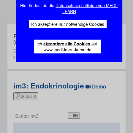
Hier findest du die
Datenschutzrichtlinien von MEDI-
LEARN
Ich akzeptiere nur notwendige Cookies
Rec-Webinare
(recorded)
Ich
akzeptiere alle Cookies
auf:
www.medi-learn-kurse.de
Die Rec-Webinare sind Aufzeichnungen aus einem der
vergangenen 3 Semester.
im3: Endokrinologie
Demo
Skript: im3
Skript: im3