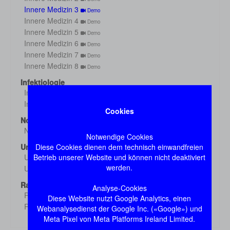
Innere Medizin 3
Demo
Innere Medizin 4
Demo
Innere Medizin 5
Demo
Innere Medizin 6
Demo
Innere Medizin 7
Demo
Innere Medizin 8
Demo
Infektiologie
Infektiologie 1
Demo
Infektiologie 2
Demo
Cookies
Notfall
Notfall
Demo
Notwendige Cookies
Diese Cookies dienen dem technisch einwandfreien
Untersuchung
Betrieb unserer Website und können nicht deaktiviert
Untersuchung 1
Demo
werden.
Untersuchung 2
Demo
Radiologie
Analyse-Cookies
Radiologie 1
Demo
Diese Website nutzt Google Analytics, einen
Radiologie 2
Webanalysedienst der Google Inc. («Google») und
Demo
Meta Pixel von Meta Platforms Ireland Limited.