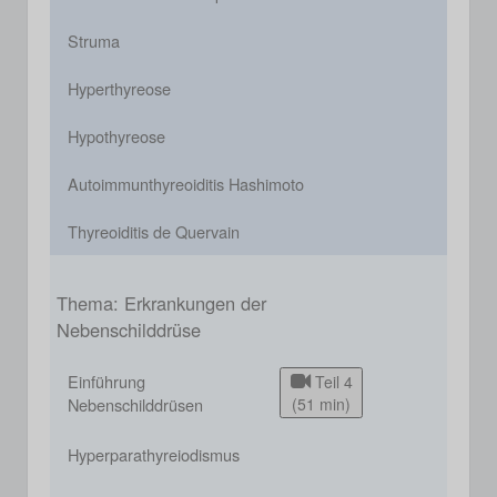
Struma
Hyperthyreose
Hypothyreose
Autoimmunthyreoiditis Hashimoto
Thyreoiditis de Quervain
Thema: Erkrankungen der
Nebenschilddrüse
Einführung
Teil 4
Nebenschilddrüsen
(51 min)
Hyperparathyreiodismus