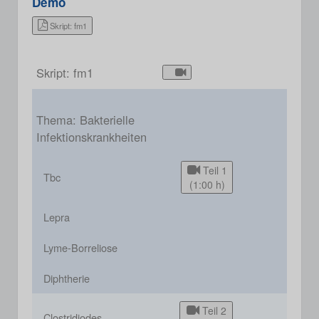
Demo
Skript: fm1
Skript: fm1
Thema: Bakterielle
Infektionskrankheiten
Teil 1
Tbc
(1:00 h)
Lepra
Lyme-Borreliose
Diphtherie
Teil 2
Clostridiodes