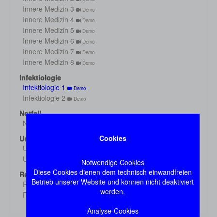
Innere Medizin 3
Demo
Innere Medizin 4
Demo
Innere Medizin 5
Demo
Innere Medizin 6
Demo
Innere Medizin 7
Demo
Innere Medizin 8
Demo
Infektiologie
Infektiologie 1
Demo
Infektiologie 2
Demo
Notfall
Notfall
Demo
Cookies
Untersuchung
Untersuchung 1
Demo
Untersuchung 2
Demo
Notwendige Cookies
Diese Cookies dienen dem technisch einwandfreien
Radiologie
Betrieb unserer Website und können nicht deaktiviert
Radiologie 1
Demo
werden.
Radiologie 2
Demo
Analyse-Cookies