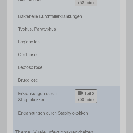
(58 min)
Bakterielle Durchfallerkrankungen
Typhus, Paratyphus
Legionellen
Ornithose
Leptospirose
Brucellose
Erkrankungen durch
Teil 3
Streptokokken
(59 min)
Erkrankungen durch Staphylokokken
Thema: Virale Infektionskrankheiten