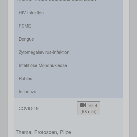
HIV-Infektion
FSME
Dengue
Zytomegalievirus-Infektion
Infektiöse Mononukleose
Rabies
Influenza
Teil 4
COVID-19
(58 min)
Thema: Protozoen, Pilze