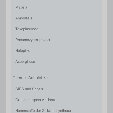
Malaria
Amöbiasis
Toxoplasmose
Pneumozystis jiroveci
Hefepilze
Aspergillose
Thema: Antibiotika
SIRS und Sepsis
Grundprinzipien Antibiotika
Hemmstoffe der Zellwandsynthese